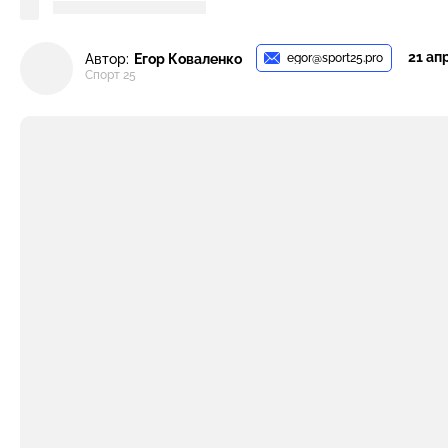
21 апр
egor@sport25.pro
Автор:
Егор Коваленко
Спорт 25