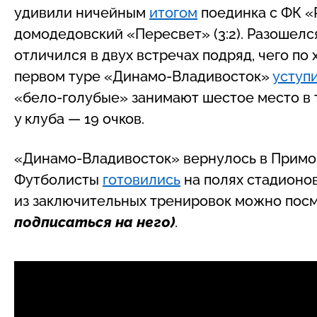
удивили ничейным
итогом
поединка с ФК «Р
домодедовский «Пересвет» (3:2). Разошелс
отличился в двух встречах подряд, чего по
первом туре «Динамо-Владивосток»
уступ
«бело-голубые» занимают шестое место в т
у клуба — 19 очков.
«Динамо-Владивосток» вернулось в Примор
Футболисты
готовились
на полях стадионо
из заключительных тренировок можно пос
подписаться на него)
.