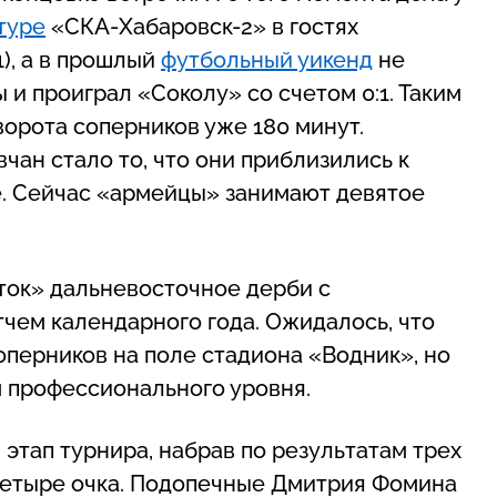
туре
«СКА-Хабаровск-2» в гостях
), а в прошлый
футбольный уикенд
не
 и проиграл «Соколу» со счетом 0:1. Таким
ворота соперников уже 180 минут.
чан стало то, что они приблизились к
е. Сейчас «армейцы» занимают девятое
ток» дальневосточное дерби с
ем календарного года. Ожидалось, что
перников на поле стадиона «Водник», но
м профессионального уровня.
тап турнира, набрав по результатам трех
четыре очка. Подопечные Дмитрия Фомина