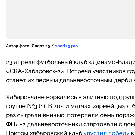
Автор фото:
Спорт 25 /
sport25.pro
23 апреля футбольный клуб «Динамо-Влади
«СКА-Хабаровск-2». Встреча участников 
станет их первым дальневосточным дерби 
Хабаровчане ворвались в элитную подгрупп
группе №3 (1). В 20-ти матчах «армейцы» с
раз сыграли вничью, потерпели семь пораже
ФНЛ-2 дальневосточники стартовали с дома
Притом хабаровский клуб
упустил победу
в