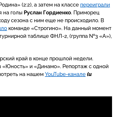
одина» (2:2), а затем на классе
переиграли
я на голы
Руслан Гордиенко
. Приморец
 ходу сезона с ним еще не происходило. В
ило
команде «Строгино». На данный момент
урнирной таблице ФНЛ-2, (группа №3 «А»),
ский край в конце прошлой недели.
в «Юность» и «Динамо». Репортаж с одной
мотреть на нашем
YouTube-канале
(и