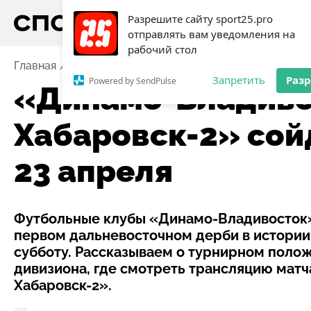
Разрешите сайту sport25.pro
отправлять вам уведомления на
рабочий стол
Главная
Новости
Футбол
«Динамо-Владивосток»
Запретить
Раз
Powered by SendPulse
«Динамо-Владиво
Хабаровск-2» сой
23 апреля
Футбольные клубы «Динамо-Владивосток»
первом дальневосточном дерби в истории. 
субботу. Рассказываем о турнирном полож
дивизиона, где смотреть трансляцию мат
Хабаровск-2».