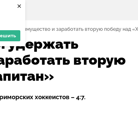
×
ржать преимущество и заработать вторую победу над «
решить
л удержать
аработать вторую
апитан»
иморских хоккеистов – 4:7.