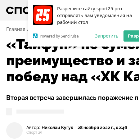
Разрешите сайту sport25.pro
отправлять вам уведомления на
рабочий стол
Главная
Новости
Хоккей
«Тайфун» не сумел уде
Запретить
Раз
Powered by SendPulse
«Тайфун» не суме
преимущество и з
победу над «ХК К
Вторая встреча завершилась поражение пр
Автор:
Николай Кугук
28 ноября 2022 г., 02:46
Спорт 25