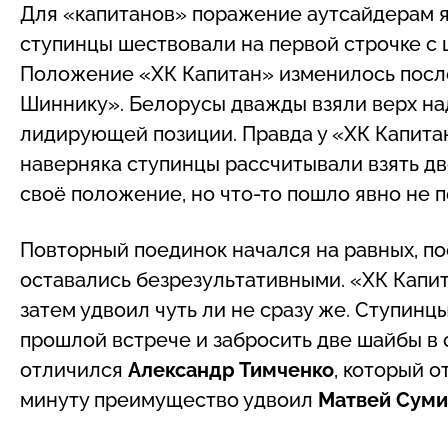
Для «капитанов» поражение аутсайдерам я
ступинцы шествовали на первой строчке с 
Положение «ХК Капитан» изменилось после
Шиннику». Белорусы дважды взяли верх на
лидирующей позиции. Правда у «ХК Капитан»
наверняка ступинцы рассчитывали взять дв
своё положение, но что-то пошло явно не 
Повторный поединок начался на равных, п
оставались безрезультативными. «ХК Капит
затем удвоил чуть ли не сразу же. Ступинц
прошлой встрече и забросить две шайбы в 
отличился
Александр Тимченко
, который о
минуту преимущество удвоил
Матвей Сум