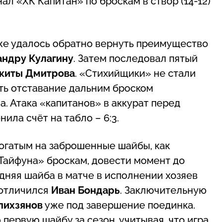
ал «ХК Капитан» по броскам в створ (14-12)
же удалось обратно вернуть преимущество
андру Кулагину
. Затем последовал пятый
киты Дмитрова
. «Стихийщики» не стали
ть отставание дальним броском
а. Атака «капитанов» в аккурат перед
нила счёт на табло – 6:3.
огатым на заброшенные шайбы, как
айфуна» броскам, довести момент до
няя шайба в матче в исполнении хозяев
 отличился
Иван Бондарь
. Заключительную
лихзянов
уже под завершение поединка.
ервую шайбу за сезон, учитывая, что игра