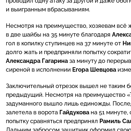
проводил одну атаку за другой и даже обогн
и выигранным вбрасываниям.
Несмотря на преимущество, хозяевам всё 
в две шайбы на 35 минуте благодаря
Алекс
гол в копилку ступинцев на 37 минуте от
Ни
долго жать и предприняли попытку сократи
Александра Гагарина
за минуту до перерыв
сиреной в исполнении
Егора Шевцова
изме
Заключительный отрезок вышел не таким б
предыдущий. Несмотря на преимущество «Т
задуманного вышло лишь единожды. Послед
залетела в ворота
Гайдукова
на 51 минуте,
попытку сравняться предпринял
Рамиль Са
Дальним забросом защитник оформил свою п