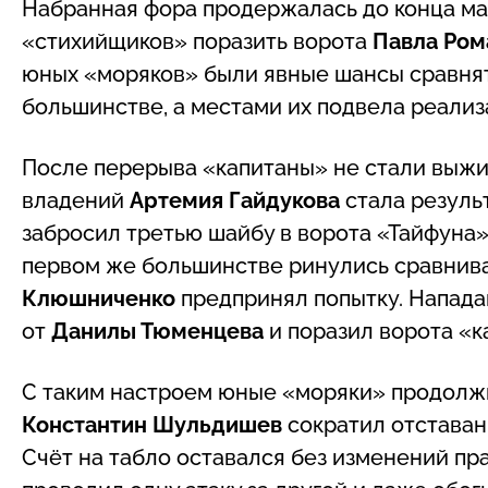
Набранная фора продержалась до конца ма
«стихийщиков» поразить ворота
Павла Ро
юных «моряков» были явные шансы сравнят
большинстве, а местами их подвела реализ
После перерыва «капитаны» не стали выжид
владений
Артемия Гайдукова
стала резуль
забросил третью шайбу в ворота «Тайфуна»
первом же большинстве ринулись сравнива
Клюшниченко
предпринял попытку. Напада
от
Данилы Тюменцева
и поразил ворота «ка
С таким настроем юные «моряки» продолжи
Константин Шульдишев
сократил отставан
Счёт на табло оставался без изменений пра