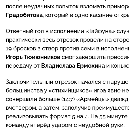
после неудачных попыток взломать примор
Градобитова
, который в одно касание откр
Ответный гол в исполнении «Тайфуна» слу
практически весь отрезок провели на стор
19 бросков в створ против семи в исполне
Игорь Тюиюнников
смог завершить прессин
передачу от
Владислава Ермохина
и конько
Заключительный отрезок начался с наруше
большинства у «стихийщиков» игра явно не
совершали больше (14:7) «Армейцы» дважд
вчетвером, а затем, заполучив преимуществ
реализовывать формат 5 на 4. На 55 минуте
команду вперёд ударом с неудобной руки.