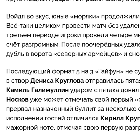
Войдя во вкус, юные «моряки» продолжили 
Всё-таки целиком провести матч без удал
третьем периоде игроки провели четыре ми
счёт разгромным. После поочерёдных удал
дубль в ворота «северных армейцев» и сн
Последующий формат 5 на 3 «Тайфун» не су
в створ
Дениса Круглова
отправилась пятая
Камиль Галимуллин
ударом с пятака довёл 
Носков
уже может отмечать свой первый «с
прервал назначенный буллит за несколько 
исполнении гостей отличился
Кирилл Кру
мажорной ноте, отмечая свою первую разг