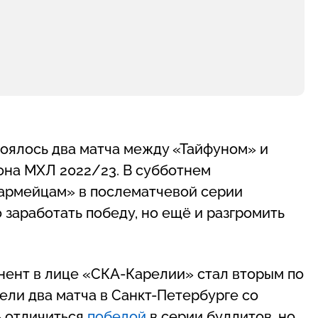
тоялось два матча между «Тайфуном» и
она МХЛ 2022/23. В субботнем
«армейцам» в послематчевой серии
о заработать победу, но ещё и разгромить
нент в лице «СКА-Карелии» стал вторым по
ели два матча в Санкт-Петербурге со
 отличиться
победой
в серии буллитов, но