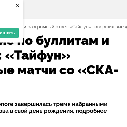
×
 буллитам и разгромный ответ: «Тайфун» завершил вые
решить
е по буллитам и
: «Тайфун»
е матчи со «СКА-
опоге завершилась тремя набранными
ова в свой день рождения, подробнее