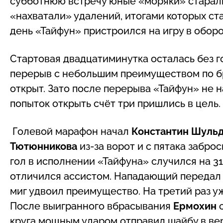
субботнюю встречу юные «моряки» старалис
«нахватали» удалений, итогами которых с
день «Тайфун» пристроился на игру в оборо
Стартовая двадцатиминутка осталась без г
перерыв с небольшим преимуществом по брос
открыт. Зато после перерыва «Тайфун» не 
попыток открыть счёт три пришлись в цель.
Голевой марафон начал
Константин Шуль
Тютюнникова
из-за ворот и с пятака забр
гол в исполнении «Тайфуна» случился на 3
отличился ассистом. Нападающий передал
миг удвоил преимущество. На третий раз у
После выигранного вбрасывания
Ермохин
с
круга мощным ударом отправил шайбу в вер