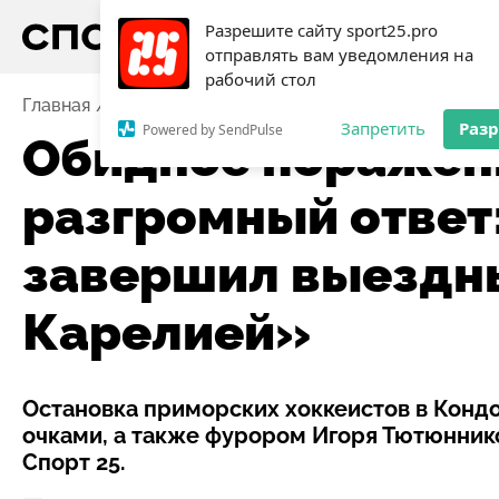
Разрешите сайту sport25.pro
отправлять вам уведомления на
рабочий стол
Главная
Новости
Хоккей
Обидное поражение по
Запретить
Раз
Powered by SendPulse
Обидное поражени
разгромный ответ
завершил выездны
Карелией»
Остановка приморских хоккеистов в Конд
очками, а также фурором Игоря Тютюнник
Спорт 25.