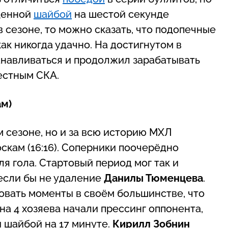
щенной
шайбой
на шестой секунде
 сезоне, то можно сказать, что подопечные
к никогда удачно. На достигнутом в
анавливаться и продолжил зарабатывать
естным СКА.
ам)
м сезоне, но и за всю историю МХЛ
роскам (16:16). Соперники поочерёдно
я гола. Стартовый период мог так и
 если бы не удаление
Данилы Тюменцева
.
овать моменты в своём большинстве, что
на 4 хозяева начали прессинг оппонента,
 шайбой на 17 минуте.
Кирилл Зобнин