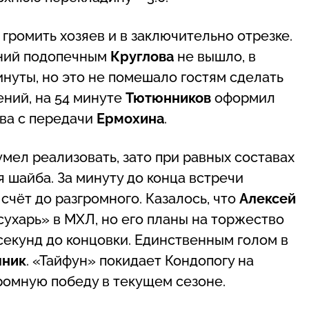
громить хозяев и в заключительно отрезке.
ений подопечным
Круглова
не вышло, в
нуты, но это не помешало гостям сделать
ений, на 54 минуте
Тютюнников
оформил
ова с передачи
Ермохина
.
мел реализовать, зато при равных составах
 шайба. За минуту до конца встречи
счёт до разгромного. Казалось, что
Алексей
ухарь» в МХЛ, но его планы на торжество
секунд до концовки. Единственным голом в
пник
. «Тайфун» покидает Кондопогу на
ромную победу в текущем сезоне.