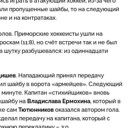
ь играть в атакующий хоккей, из-за чего
тали пропущенные шайбы, то на следующий
не и на контратаках.
олов. Приморские хоккеисты ушли на
кам (11:8), но счёт встречи так и не был
на шутку разбушевался: из одиннадцати
дишев
. Нападающий принял передачу
осил шайбу в ворота «армейцев». Следующий
1 минуте. Капитан «стихийщиков» вновь
 шайбу на
Владислава Ермохина
, который в
же сам
Тютюнников
оказался автором гола.
делал передачу на капитана, который с
хнюю перекладину ­– 3:0.