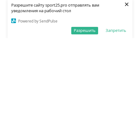
×
Разрешите сайту sport25.pro отправлять вам
уведомления на рабочий стол
Powered by SendPulse
Разрешить
Запретить
О редакции
Политика обработки данных
Правила сайта