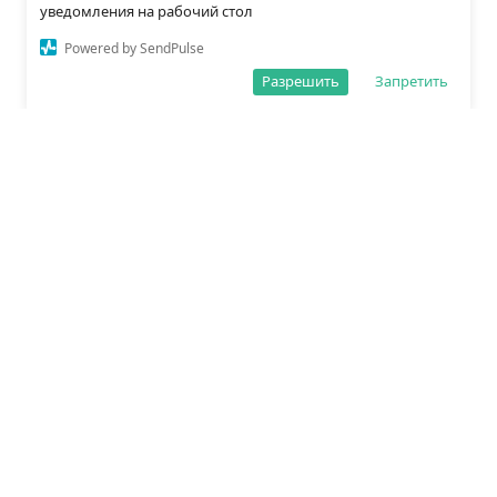
уведомления на рабочий стол
Powered by SendPulse
Разрешить
Запретить
О редакции
Политика обработки данных
Правила сайта