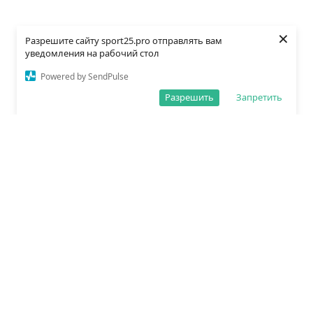
×
Разрешите сайту sport25.pro отправлять вам
уведомления на рабочий стол
Powered by SendPulse
Разрешить
Запретить
О редакции
Политика обработки данных
Правила сайта