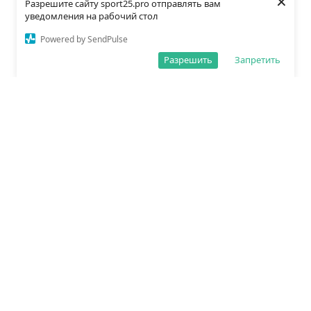
×
Разрешите сайту sport25.pro отправлять вам
уведомления на рабочий стол
Powered by SendPulse
Разрешить
Запретить
О редакции
Политика обработки данных
Правила сайта
Сетевое издание «Спорт25»