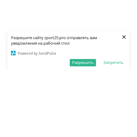
×
Разрешите сайту sport25.pro отправлять вам
уведомления на рабочий стол
Powered by SendPulse
Разрешить
Запретить
О редакции
Политика обработки данных