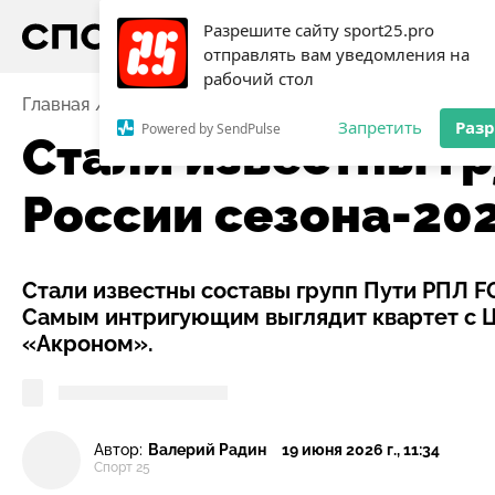
Разрешите сайту sport25.pro
отправлять вам уведомления на
рабочий стол
Главная
Новости
Футбол
Стали известны групп
Запретить
Раз
Powered by SendPulse
Стали известны г
России сезона-20
Стали известны составы групп Пути РПЛ F
Самым интригующим выглядит квартет с 
«Акроном».
Автор:
Валерий Радин
19 июня 2026 г., 11:34
Спорт 25