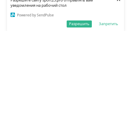
Разрешите сайту sport25.pro отправлять вам
уведомления на рабочий стол
Powered by SendPulse
Разрешить
Запретить
О редакции
Политика обработки данных
Правила сайта