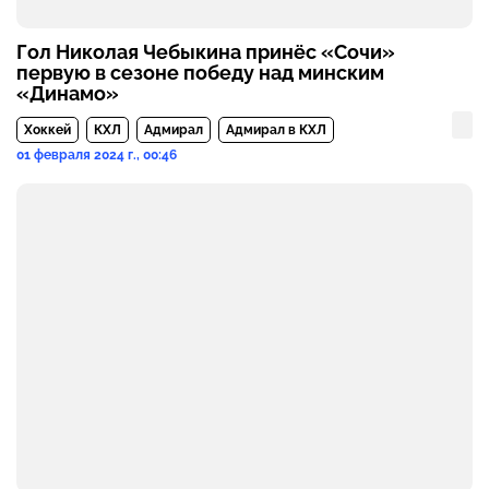
Гол Николая Чебыкина принёс «Сочи»
первую в сезоне победу над минским
«Динамо»
Хоккей
КХЛ
Адмирал
Адмирал в КХЛ
01 февраля 2024 г., 00:46