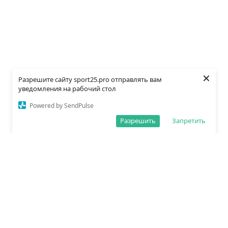
×
Разрешите сайту sport25.pro отправлять вам
уведомления на рабочий стол
Powered by SendPulse
Разрешить
Запретить
О редакции
Политика обработки данных