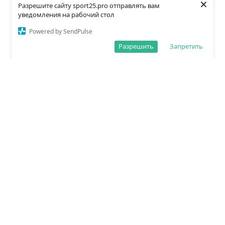
×
Разрешите сайту sport25.pro отправлять вам
уведомления на рабочий стол
Powered by SendPulse
Разрешить
Запретить
О редакции
Политика обработки данных
Правила сайта