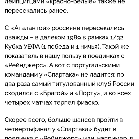
лейпцигцами «красно-белые» также не
пересекались ранее.
С «Аталантой» россияне пересекались
дважды – в далеком 1989 в рамках 1/32
Кубка УЕФА (1 победа и 1 ничья). Такой же
показатель в нашу пользу в поединках с
«Рейнджерс». А вот с португальскими
командами у «Спартака» не ладится: по
два раза самый титулованный клуб России
сходился с «Брагой» и «Порту», и во всех
четырех матчах терпел фиаско.
Скорее всего, больше шансов пройти в
четвертьфинал у «Спартака» будет в
поединке с «Рейнджерс» или, например, в