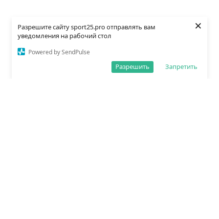
×
Разрешите сайту sport25.pro отправлять вам
уведомления на рабочий стол
Powered by SendPulse
Разрешить
Запретить
О редакции
Политика обработки данных
Правила сайта