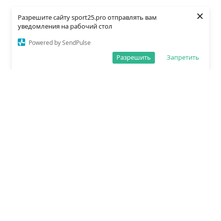
×
Разрешите сайту sport25.pro отправлять вам
уведомления на рабочий стол
Powered by SendPulse
Разрешить
Запретить
О редакции
Политика обработки данных
Правила сайта