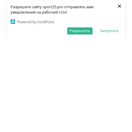
×
Разрешите сайту sport25.pro отправлять вам
уведомления на рабочий стол
Powered by SendPulse
Разрешить
Запретить
О редакции
Политика обработки данных
Правила сайта