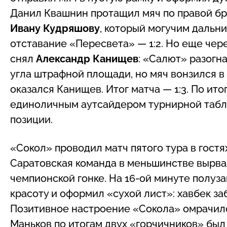
Данил Квашнин протащил мяч по правой бро
Ивану Кудряшову
, который могучим дальни
отставание «Пересвета» — 1:2. Но еще чер
снял
Александр Канищев
: «Салют» разогн
угла штрафной площади, но мяч вонзился в
оказался Канищев. Итог матча — 1:3. По ит
единоличным аутсайдером турнирной табл
позиции.
«Сокол» проводил матч пятого тура в гост
Саратовская команда в меньшинстве вырвал
чемпионской гонке. На 16-ой минуте полуз
красоту и оформил «сухой лист»: хавбек за
Позитивное настроение «Сокола» омрачило
Маньков по итогам двух «горчичников» был