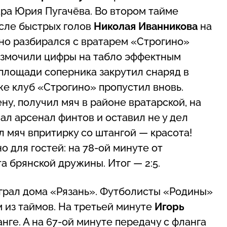
дара Юрия Пугачёва. Во втором тайме
сле быстрых голов
Николая Иванникова
на
вно разбирался с вратарем «Строгино»
азмочили цифры на табло эффектным
 площади соперника закрутил снаряд в
же клуб «Строгино» пропустил вновь.
ну, получил мяч в районе вратарской, на
л арсенал финтов и оставил не у дел
л мяч впритирку со штангой — красота!
 для гостей: на 78-ой минуте от
а брянской дружины. Итог — 2:5.
грал дома «Рязань». Футболисты «Родины»
м из таймов. На третьей минуте
Игорь
нге. А на 67-ой минуте передачу с фланга