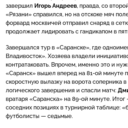
завершил
Игорь Андреев
, правда, со втор
«Рязани» справился, но на отскоке мяч пол
форвард москвичей отправил снаряд в сетку
продолжает лидировать с гандикапом в пят
Завершался тур в «Саранске», где одноим
Владивосток». Хозяева владели инициативо
контратаковать. Впрочем, именно это и ну
«Саранск» вышел вперед на 81-ой минуте 
скоростную вылазку на ворота соперника в
логического завершения и спасли матч:
Дми
вратаря «Саранска» на 89-ой минуте. Итог
соседних позициях в турнирной таблице: 
футболисты — седьмые.