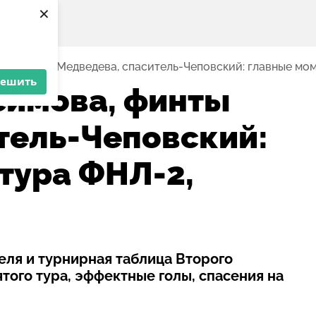
×
а, финты Медведева, спаситель-Чеповский: главные мом
решить
симова, финты
тель-Чеповский:
тура ФНЛ-2,
реля и турнирная таблица Второго
того тура, эффектные голы, спасения на