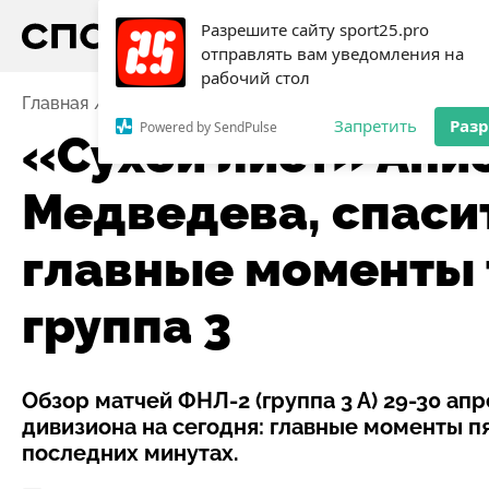
Разрешите сайту sport25.pro
отправлять вам уведомления на
рабочий стол
Главная
Новости
Футбол
«Сухой лист» Анисимов
Запретить
Раз
Powered by SendPulse
«Сухой лист» Ани
Медведева, спаси
главные моменты 
группа 3
Обзор матчей ФНЛ-2 (группа 3 А) 29-30 ап
дивизиона на сегодня: главные моменты пя
последних минутах.