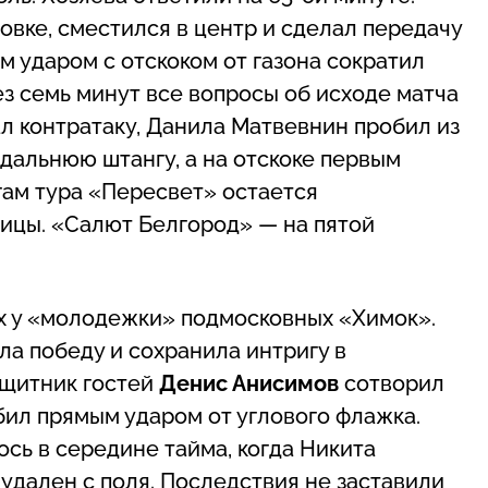
вке, сместился в центр и сделал передачу
м ударом с отскоком от газона сократил
ез семь минут все вопросы об исходе матча
ал контратаку, Данила Матвевнин пробил из
 дальнюю штангу, а на отскоке первым
огам тура «Пересвет» остается
ицы. «Салют Белгород» — на пятой
ях у «молодежки» подмосковных «Химок».
а победу и сохранила интригу в
ащитник гостей
Денис Анисимов
сотворил
бил прямым ударом от углового флажка.
сь в середине тайма, когда Никита
 удален с поля. Последствия не заставили