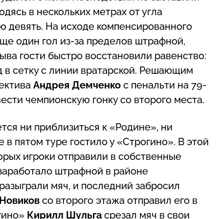
ходясь в нескольких метрах от угла
ю девять. На исходе компенсированного
ще один гол из-за пределов штрафной,
рыва гости быстро восстановили равенство:
д в сетку с линии вратарской. Решающим
лектива
Андрея Демченко
с пенальти на 79-
вести чемпионскую гонку со второго места.
тся ни приблизиться к «Родине», ни
 в пятом туре гостило у «Строгино». В этой
торых игроки отправили в собственные
 заработало штрафной в районе
разыграли мяч, и последний забросил
Новиков
со второго этажа отправил его в
огино»
Кирилл Шульга
срезал мяч в свои