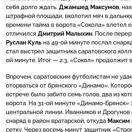
себя долго ждать.
Джамшед Максумов
, на
штрафной площади, вколотил мяч в дальню
времени тайма в ворота «Сокола» влетел е
отличился
Дмитрий Малыхин
. После пере
Руслан Куль
на 49-ой минуте послал снаря
стал выстрел защитника саратовского кол
ой минуте. Итог — 2:3, «Сокол» продолжит 
Впрочем, саратовским футболистам не удае
оторваться от брянского «Динамо». Которое
встрече было забито семь голов, два из ко
ворота. На 31-ой минуте «Динамо-Брянск»
центральной линии. Иванников и Дрогунов 
снаряд в район вратарской, откуда
Максим 
сетку. Через восемь минут защитник «Стр