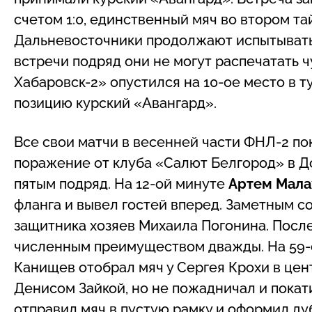
счетом 1:0, единственный мяч во втором т
Дальневосточники продолжают испытывать
встречи подряд они не могут распечатать ч
Хабаровск-2» опустился на 10-ое место в 
позицию курский «Авангард».
Все свои матчи в весенней части ФНЛ-2 п
поражение от клуба «Салют Белгород» в До
пятым подряд. На 12-ой минуте
Артем Мала
фланга и вывел гостей вперед. Заметным с
защитника хозяев Михаила Погонина. Посл
численным преимуществом дважды. На 59-
Канищев отобрал мяч у Сергея Крохи в цен
Денисом Зайкой, но не пожадничал и покат
отправил мяч в пустую рамку и оформил дуб