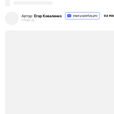
02 мая
egor@sport25.pro
Автор:
Егор Коваленко
Спорт 25