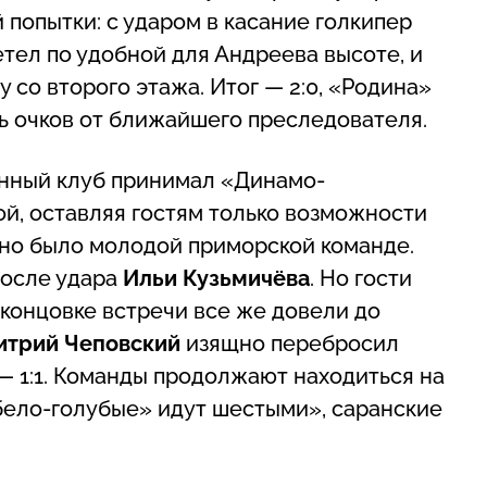
ой попытки: с ударом в касание голкипер
етел по удобной для Андреева высоте, и
 со второго этажа. Итог — 2:0, «Родина»
ь очков от ближайшего преследователя.
енный клуб принимал «Динамо-
й, оставляя гостям только возможности
жно было молодой приморской команде.
после удара
Ильи Кузьмичёва
. Но гости
 концовке встречи все же довели до
трий Чеповский
изящно перебросил
 — 1:1. Команды продолжают находиться на
«бело-голубые» идут шестыми», саранские