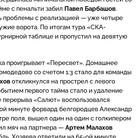
айме с пенальти забил
Павел Барбашов
.
 проблемы с реализацией — уже четыре
ужие ворота. По итогам тура «СКА-
турнирной таблице и пропустил на девятую
ока проигрывает «Пересвет». Домашнее
модедово со счетом 1:3 стало для команды
хов
откликнулся на прострел с левого
обытием первого тайма стало и удаление
е перерыва «Салют» воспользовался
ой минуте форвард белгородцев Александр
тре поля, вышел один на один с голкипером
ил мяч на партнера —
Артем Малахов
ль. Хозяева ответили на 65-ой минуте.