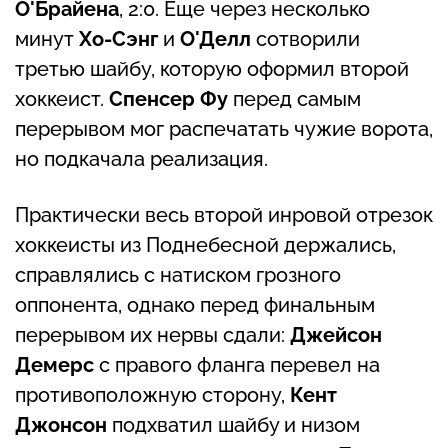
О'Брайена
, 2:0. Еще через несколько
минут
Хо-Сэнг
и
О'Делл
сотворили
третью шайбу, которую оформил второй
хоккеист.
Спенсер Фу
перед самым
перерывом мог распечатать чужие ворота,
но подкачала реализация.
Практически весь второй инровой отрезок
хоккеисты из Поднебесной держались,
справлялись с натиском грозного
оппонента, однако перед финальным
перерывом их нервы сдали:
Джейсон
Демерс
с правого фланга перевел на
противоположную сторону,
Кент
Джонсон
подхватил шайбу и низом