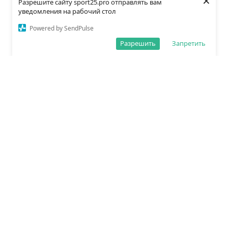
×
Разрешите сайту sport25.pro отправлять вам
уведомления на рабочий стол
Powered by SendPulse
Разрешить
Запретить
О редакции
Политика обработки данных
Правила сайта