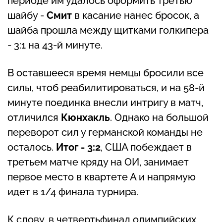
периоде им удалось оформить третью
шайбу -
Смит
в касание нанес бросок, а
шайба прошла между щитками голкипера
- 3:1 на 43-й минуте.
В оставшееся время немцы бросили все
силы, чтоб реабилитироваться, и на 58-й
минуте поединка внесли интригу в матч,
отличился
Кюнхакль
. Однако на большой
переворот сил у германской команды не
осталось.
Итог - 3:2
, США побеждает в
третьем матче кряду на ОИ, занимает
первое место в квартете А и напрямую
идет в 1/4 финала турнира.
К слову, в четвертьфинал олимпийских