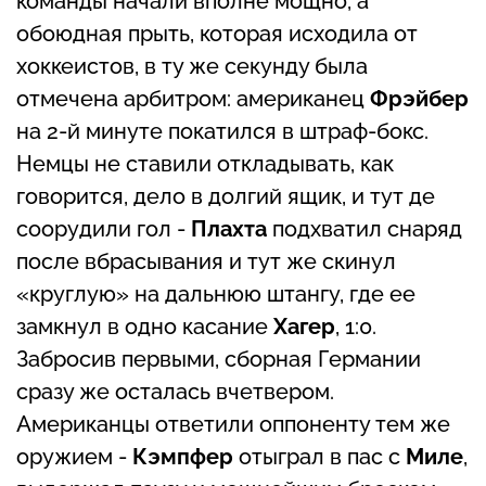
команды начали вполне мощно, а
обоюдная прыть, которая исходила от
хоккеистов, в ту же секунду была
отмечена арбитром: американец
Фрэйбер
на 2-й минуте покатился в штраф-бокс.
Немцы не ставили откладывать, как
говорится, дело в долгий ящик, и тут де
соорудили гол -
Плахта
подхватил снаряд
после вбрасывания и тут же скинул
«круглую» на дальнюю штангу, где ее
замкнул в одно касание
Хагер
, 1:0.
Забросив первыми, сборная Германии
сразу же осталась вчетвером.
Американцы ответили оппоненту тем же
оружием -
Кэмпфер
отыграл в пас с
Миле
,