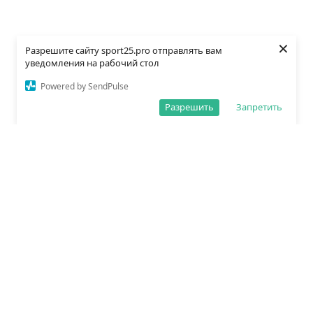
×
Разрешите сайту sport25.pro отправлять вам
уведомления на рабочий стол
Powered by SendPulse
Разрешить
Запретить
О редакции
Политика обработки данных
Правила сайта