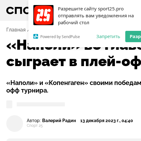
Разрешите сайту sport25.pro
отправлять вам уведомления на
рабочий стол
Главная
Новости
Футбол
«Наполи» во главе с 
Запретить
Раз
Powered by SendPulse
«Наполи» во глав
сыграет в плей-о
«Наполи» и «Копенгаген» своими победами
офф турнира.
Автор:
Валерий Радин
13 декабря 2023 г., 04:40
Спорт 25