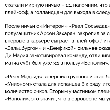
скатали мирную ничью – 1:1, напомним, что
плей-офф, а голландцам для выхода в следу
После ничьи с «Интером» «Реал Сосьедад»
полузащитник Арсен Захарян, закрепил за с
впервые в карьере сыграет в плей-офф Лиг
«Зальцбургом» и «Бенфикой» сильнее оказа
Ди Мария замотивировал команду, отличивш
матча счёт был уже 3:1 в пользу «Бенфики».
«Реал Мадрид» завершил групповой этап б
«Унионом» стала для испанцев 6 к ряду, ито
количество очков. Вторым участником плей
«Наполи», это значит, что в евровесне мы