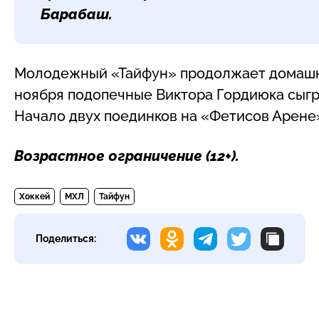
Барабаш
.
Молодежный «Тайфун» продолжает домашню
ноября подопечные Виктора Гордиюка сыг
Начало двух поединков на «Фетисов Арене»
Возрастное ограничение (
12+
).
Хоккей
МХЛ
Тайфун
Поделиться: