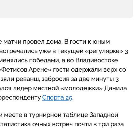
матчи провел дома. В гости к юным
встречались уже в текущей «регулярке» 3
менялись победами, а во Владивостоке
 «Фетисов Арене» гости одержали верх со
взяли реванш, забросив за две минуты 3
азался лидер местной «молодежки» Данила
орреспонденту
Спорта 25
.
м месте в турнирной таблице Западной
статистика очных встреч почти в три раза