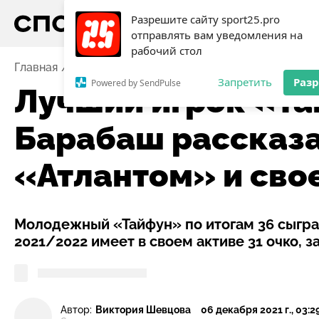
Разрешите сайту sport25.pro
отправлять вам уведомления на
рабочий стол
Главная
Новости
Хоккей
Лучший игрок «Тайфуна
Запретить
Раз
Powered by SendPulse
Лучший игрок «Т
Барабаш рассказа
«Атлантом» и сво
Молодежный «Тайфун» по итогам 36 сыгра
2021/2022 имеет в своем активе 31 очко, з
Автор:
Виктория Шевцова
06 декабря 2021 г., 03:2