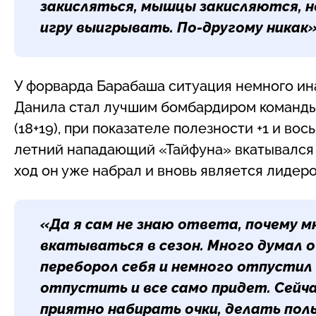
закисляться, мышцы закисляются, н
игру выигрывать. По-другому никак»
У форварда Барабаша ситуация немного ин
Данила стал лучшим бомбардиром команды, 
(18+19), при показателе полезности +1 и во
летний нападающий «Тайфуна» вкатывался 
ход он уже набрал и вновь является лидером
«Да я сам не знаю ответа, почему м
вкатываться в сезон. Много думал о
переборол себя и немного отпустил 
отпустить и все само придет. Сейчас
приятно набирать очки, делать пол