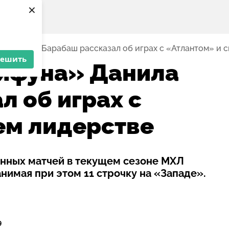
×
» Данила Барабаш рассказал об играх с «Атлантом» и 
решить
айфуна» Данила
л об играх с
ем лидерстве
нных матчей в текущем сезоне МХЛ
анимая при этом 11 строчку на «Западе».
9