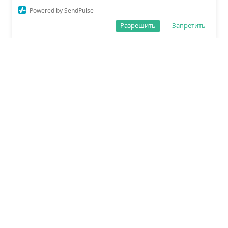
Powered by SendPulse
Разрешить
Запретить
О редакции
Политика обработки данных
Правила сайта