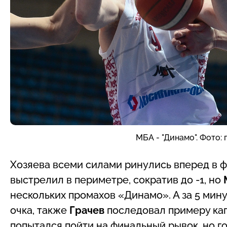
МБА - "Динамо". Фото:
Хозяева всеми силами ринулись вперед в 
выстрелил в периметре, сократив до -1, но
нескольких промахов «Динамо». А за 5 мин
очка, также
Грачев
последовал примеру кап
попытался пойти на финальный рывок, но 