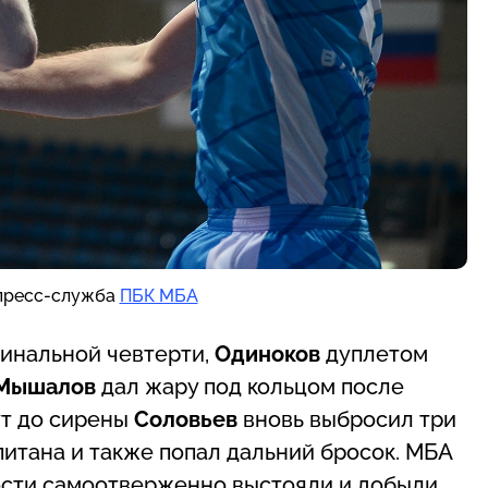
 пресс-служба
ПБК МБА
финальной чевтерти,
Одиноков
дуплетом
Мышалов
дал жару под кольцом после
ут до сирены
Соловьев
вновь выбросил три
итана и также попал дальний бросок. МБА
гости самоотверженно выстояли и добыли