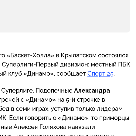
ого «Баскет-Холла» в Крылатском состоялся
й Суперлиги-Первый дивизион: местный ПБК
ый клуб «Динамо», сообщает
Спорт 25
.
о Суперлиге. Подопечные
Александра
речей с «Динамо» на 5-й строчке в
ед в семи играх, уступив только лидерам
К. Если говорить о «Динамо», то приморцы
чные Алексея Голяхова навязали
и», но, к сожалению, их не хватило в