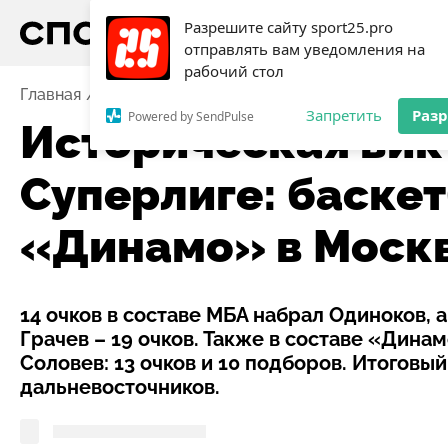
Разрешите сайту sport25.pro
отправлять вам уведомления на
рабочий стол
Главная
Новости
Баскетбол
Историческая викт
Запретить
Раз
Powered by SendPulse
Историческая вик
Суперлиге: баске
«Динамо» в Москв
14 очков в составе МБА набрал Одиноков,
Грачев – 19 очков. Также в составе «Дин
Соловев: 13 очков и 10 подборов. Итоговый
дальневосточников.