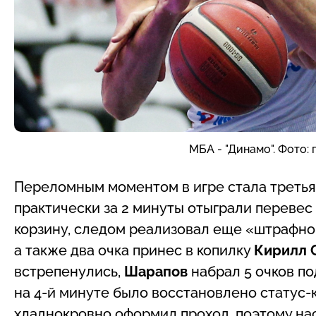
МБА - "Динамо". Фото:
Переломным моментом в игре стала третья
практически за 2 минуты отыграли перевес
корзину, следом реализовал еще «штрафно
а также два очка принес в копилку
Кирилл 
встрепенулись,
Шарапов
набрал 5 очков п
на 4-й минуте было восстановлено статус-
хладнокровно оформил проход, поэтому на