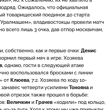
 подряд. Ожидалось, что официальная
ный товарищеский поединок до старта
 «Уралмашем», владивостокцы провели матч
но всего лишь 3 очка, дав отпор москвичам,
, собственно, как и первые очки:
Денис
формил первый мяч в игре. Хозяева
в
, однако, гости в следующей атаке
очно воспользовался бросками с линии
» от
Клюева
, 7:2. Хозяева по ходу 10-
д занавес четверти усилиями
Тонояна
и
ровой отрезок также прошел в борьбе:
ов:
Величкин
и
Грачев
«ходили» под кольцо,
 из-за дуги. Хотя к этому мы уже привыкли: