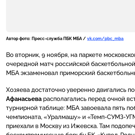
Автор фото:
Пресс-служба ПБК МБА /
vk.com/pbc_mba
Во вторник, 9 ноября, на паркете московск
очередной матч российской баскетбольно
МБА экзаменовал приморский баскетбольн
Хозяева достаточно уверенно двигались п
Афанасьева
располагались перед очной вст
турнирной таблице: МБА завоевала пять поб
чемпионата, «Уралмашу» и «Темп-СУМЗ-УГМ
приехали в Москву из Ижевска. Там подопе
бескомпромиссную борьбу БК «Купол-Родник