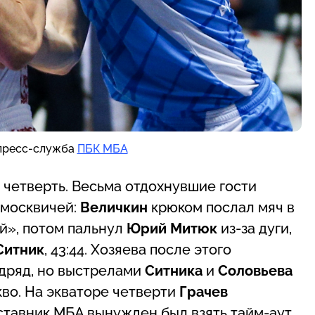
 пресс-служба
ПБК МБА
 четверть. Весьма отдохнувшие гости
 москвичей:
Величкин
крюком послал мяч в
й», потом пальнул
Юрий Митюк
из-за дуги,
Ситник
, 43:44. Хозяева после этого
одряд, но выстрелами
Ситника
и
Соловьева
кво. На экваторе четверти
Грачев
ставник МБА вынужден был взять тайм-аут.