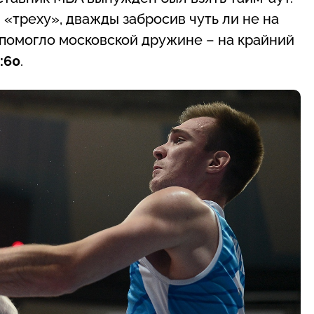
 «треху», дважды забросив чуть ли не на
е помогло московской дружине – на крайний
:60
.