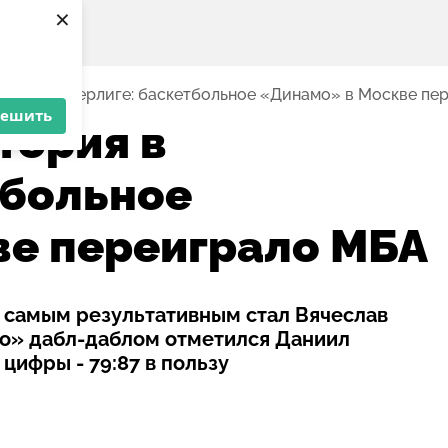
×
ория в Суперлиге: баскетбольное «Динамо» в Москве пе
решить
тория в
тбольное
е переиграло МБА
 а самым результативным стал Вячеслав
амо» дабл-даблом отметился Даниил
 цифры - 79:87 в пользу