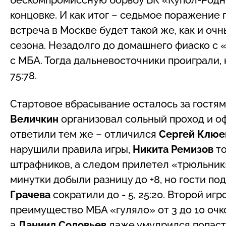
концовке. И как итог – седьмое поражение
встреча в Москве будет такой же, как и оч
сезона. Незадолго до домашнего фиаско с
с МБА. Тогда дальневосточники проиграли, 
75:78.
Стартовое вбрасывание осталось за гостями
Величкин
организовал сольный проход и о
ответили тем же – отличился
Сергей Клюе
нарушили правила игры,
Никита Ремизов
т
штрафников, а следом прилетел «трюльник
минутки добыли разницу до +8, но гости по
Грачева
сократили до - 5, 25:20. Второй иг
преимущество МБА «гуляло» от 3 до 10 очк
а
Даниил Соловьев
даже умудрился попасть