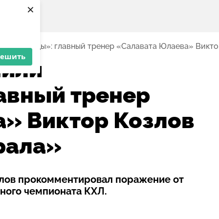
×
пецбригады»: главный тренер «Салавата Юлаева» Викто
решить
шили
авный тренер
» Виктор Козлов
рала»
злов прокомментировал поражение от
рного чемпионата КХЛ.