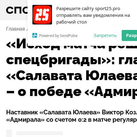
Разрешите сайту sport25.pro
отправлять вам уведомления на
рабочий стол
Главная
Новости
Хоккей
«Исход матча решили с
Запретить
Раз
Powered by SendPulse
«Исход матча ре
спецбригады»: гл
«Салавата Юлаева
– о победе «Адми
Наставник «Салавата Юлаева» Виктор Ко
«Адмирала» со счетом 0:2 в матче регуля