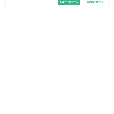
Разрешить
Запретить
О редакции
Политика обработки данных
Правила сайта
Сетевое издание «Спорт25»
Зарегистрировано Федеральной службой по надзору