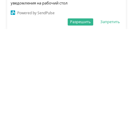
уведомления на рабочий стол
Powered by SendPulse
Разрешить
Запретить
О редакции
Политика обработки данных
Правила сайта