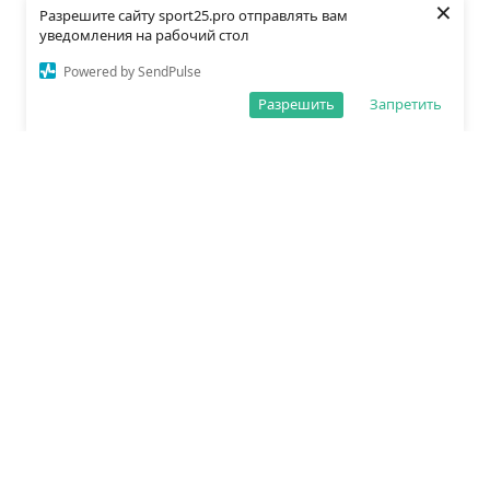
×
Разрешите сайту sport25.pro отправлять вам
уведомления на рабочий стол
Powered by SendPulse
Разрешить
Запретить
О редакции
Политика обработки данных
Правила сайта