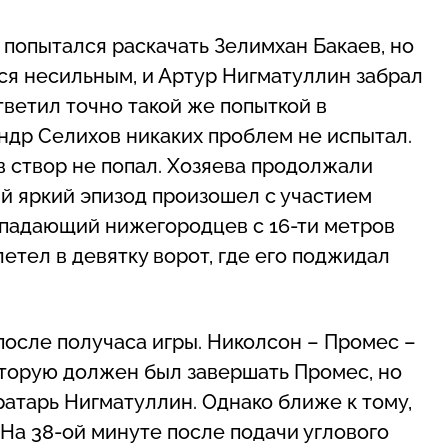
 попытался раскачать Зелимхан Бакаев, но
ся несильным, и Артур Нигматуллин забрал
тветил точно такой же попыткой в
др Селихов никаких проблем не испытал.
в створ не попал. Хозяева продолжали
й яркий эпизод произошел с участием
ападающий нижегородцев с 16-ти метров
летел в девятку ворот, где его поджидал
после получаса игры. Николсон – Промес –
оторую должен был завершать Промес, но
ратарь Нигматуллин. Однако ближе к тому,
. На 38-ой минуте после подачи углового