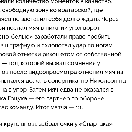
овали количество моментов в качество.
 свободную зону во вратарской, где
зяев не заставил себя долго ждать. Через
й послал мяч в нижний угол ворот
асно-белые» заработали право пробить
 в штрафную и схлопотал удар по ногам
ровой отметки рикошетом от собственной
т — гол, который вызвал сомнения у
нов после видеопросмотра отменил мяч из-
опытался дожать соперника, но Николсон на
а в упор. Затем мяч едва не оказался в
ка Гоцука — его партнер по обороне
с команду. Итог матча — 1:1.
круге вновь забрал очки у «Спартака».