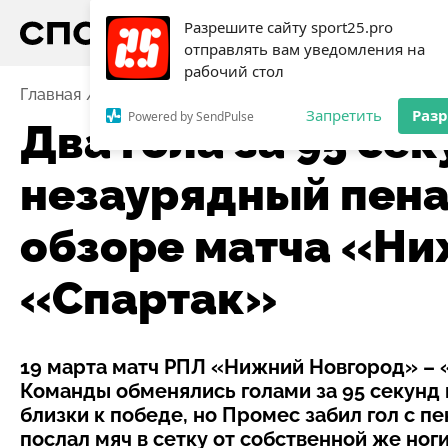
Разрешите сайту sport25.pro
отправлять вам уведомления на
рабочий стол
Главная
Новости
Футбол
Два гола за 95 секунд
Запретить
Раз
Powered by SendPulse
Два гола за 95 сек
незаурядный пена
обзоре матча «Ни
«Спартак»
19 марта матч РПЛ «Нижний Новгород» – «
Команды обменялись голами за 95 секунд
близки к победе, но Промес забил гол с 
послал мяч в сетку от собственной же ног