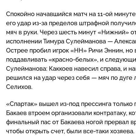
Спокойно начавшийся матч на 11-ой минуте
его удар из-за пределов штрафной получил
мяч в руки. Через шесть минут «Нижний» о
исполнении Тимура Сулейманова — Алексан
Острее пробил игрок «НН» Ричи Эннин, но 
поддавливать «красно-белых», и следующи
Сулейманова: Каккоев навесил справа, и н
решился на удар через себя — мяч по дуге 
Селихов.
«Спартак» вышел из-под прессинга только 
Бакаев втроем организовали контратаку, к
финальный пас от Бакаева ногой прервал в
чтобы открыть счет, были все-таки хозяева