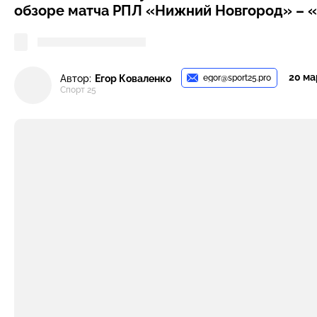
обзоре матча РПЛ «Нижний Новгород» – «
20 мар
egor@sport25.pro
Автор:
Егор Коваленко
Спорт 25