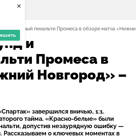
×
 и незаурядный пенальти Промеса в обзоре матча «Нижн
решить
унд и
льти Промеса в
жний Новгород» –
Спартак» завершился вничью, 1:1.
 второго тайма. «Красно-белые» были
пенальти, допустив незаурядную ошибку —
и. Рассказываем о ключевых моментах в