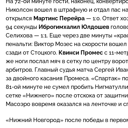
На 72-ой минуте гости, наконец, конвертир
Николсон вошел в штрафную и отдал пас на
открылся
Мартинс Перейра
— 1:0. Ответ хо
94 секунды
Иброгимхалил Юлдошев
голово
Селихова — 1:1. Еще через две минуты «кр
пенальти: Виктор Мозес на скорости вошел
сзади от Стоцкого.
Квинси Промес
с 11-мет
же ноги послал мяч в сетку по центру воро
арбитров. Главный судья матча Сергей Ива
за двойного касания Промеса. «Спартак» п
81-ой минуте не сумел пробить Нигматуллин
сетке «Нижнего» после отскока от защитни
Масоэро вовремя оказался на ленточке и спа
«Нижний Новгород» после победы в первом 