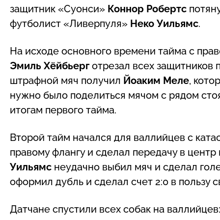
защитник «Суонси»
Коннор Робертс
потяну
футболист «Ливерпуля»
Неко Уильямс
.
На исходе основного времени тайма с пра
Эмиль Хёйбьерг
отрезал всех защитников 
штрафной мяч получил
Йоаким Меле
, кото
нужно было поделиться мячом с рядом ст
итогам первого тайма.
Второй тайм начался для валлийцев с ката
правому флангу и сделал передачу в цент
Уильямс
неудачно выбил мяч и сделал гол
оформил дубль и сделал счет 2:0 в пользу 
Датчане спустили всех собак на валлийцев