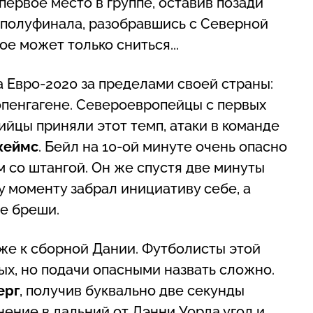
первое место в группе, оставив позади
 полуфинала, разобравшись с Северной
ое может только сниться...
а Евро-2020 за пределами своей страны:
Копенгагене. Североевропейцы с первых
йцы приняли этот темп, атаки в команде
жеймс
. Бейл на 10-ой минуте очень опасно
м со штангой. Он же спустя две минуты
у моменту забрал инициативу себе, а
е бреши.
же к сборной Дании. Футболисты этой
ых, но подачи опасными назвать сложно.
ерг
, получив буквально две секунды
ение в дальний от Дэнни Уорда угол и