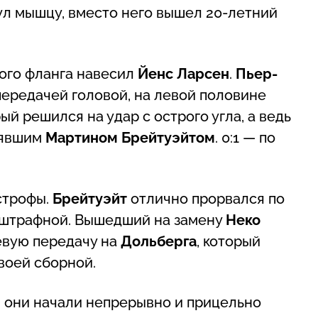
л мышцу, вместо него вышел 20-летний
вого фланга навесил
Йенс Ларсен
.
Пьер-
передачей головой, на левой половине
рый решился на удар с острого угла, а ведь
оявшим
Мартином Брейтуэйтом
. 0:1 — по
строфы.
Брейтуэйт
отлично прорвался по
р штрафной. Вышедший на замену
Неко
евую передачу на
Дольберга
, который
своей сборной.
: они начали непрерывно и прицельно