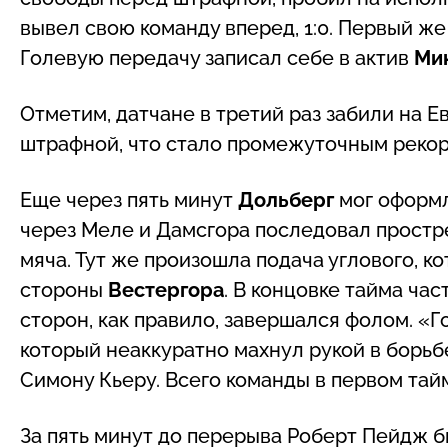
вывел свою команду вперед, 1:0. Первый же
Голевую передачу записал себе в актив
Ми
Отметим, датчане в третий раз забили на 
штрафной, что стало промежуточным рекор
Еще через пять минут
Дольберг
мог оформл
через Меле и Дамсгора последовал простре
мяча. Тут же произошла подача углового, к
стороны
Вестергора
. В концовке тайма час
сторон, как правило, завершался фолом. «
который неаккуратно махнул рукой в борьбе
Симону Кьеру. Всего команды в первом тайм
За пять минут до перерыва Роберт Пейдж б