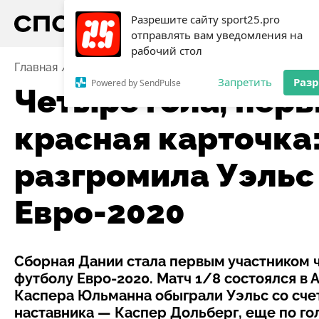
Разрешите сайту sport25.pro
отправлять вам уведомления на
рабочий стол
Главная
Новости
Футбол
Четыре гола, первый д
Запретить
Раз
Powered by SendPulse
Четыре гола, перв
красная карточка
разгромила Уэльс
Евро-2020
Сборная Дании стала первым участником 
футболу Евро-2020. Матч 1/8 состоялся в
Каспера Юльманна обыграли Уэльс со счето
наставника — Каспер Дольберг, еще по го