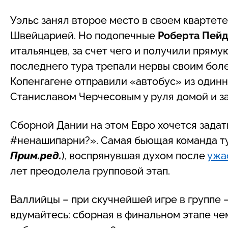
Уэльс занял второе место в своем квартете
Швейцарией. Но подопечные
Роберта Пей
итальянцев, за счет чего и получили пряму
последнего тура трепали нервы своим боле
Копенгагене отправили «автобус» из один
Станиславом Черчесовым у руля домой и за
Сборной Дании на этом Евро хочется задать
#ненашипарни?». Самая бьющая команда ту
Прим.ред.
), воспрянувшая духом после
ужа
лет преодолела групповой этап.
Валлийцы – при скучнейшей игре в группе 
вдумайтесь: сборная в финальном этапе ч