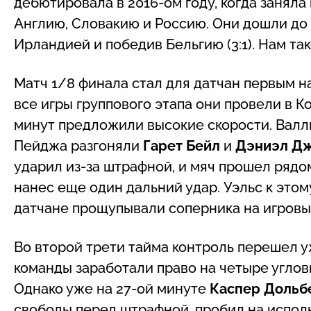
дебютировала в 2016-ом году, когда заняла 
Англию, Словакию и Россию. Они дошли до
Ирландией и победив Бельгию (3:1). Нам так
Матч 1/8 финала стал для датчан первым н
все игры группового этапа они провели в 
минут предложили высокие скорости. Валли
Пейджа разгоняли
Гарет Бейл
и
Дэниэл Д
ударил из-за штрафной, и мяч прошел рядо
нанес еще один дальний удар. Уэльс к этом
датчане прощупывали соперника на игровы
Во второй трети тайма контроль перешел у
команды заработали право на четыре углов
Однако уже на 27-ой минуте
Каспер Дольб
свободы перед штрафной, пробил на исполн