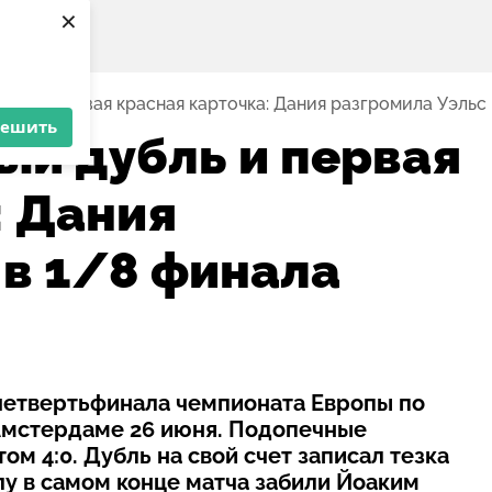
×
убль и первая красная карточка: Дания разгромила Уэльс
решить
ый дубль и первая
: Дания
 в 1/8 финала
четвертьфинала чемпионата Европы по
 Амстердаме 26 июня. Подопечные
м 4:0. Дубль на свой счет записал тезка
лу в самом конце матча забили Йоаким