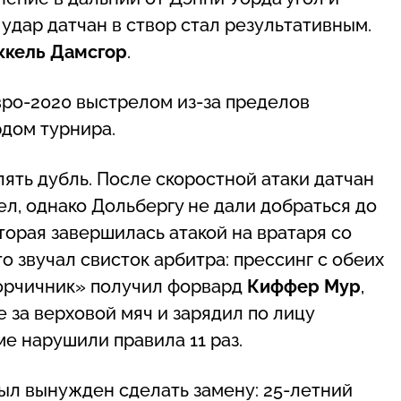
 удар датчан в створ стал результативным.
ккель Дамсгор
.
Евро-2020 выстрелом из-за пределов
дом турнира.
ять дубль. После скоростной атаки датчан
л, однако Дольбергу не дали добраться до
оторая завершилась атакой на вратаря со
то звучал свисток арбитра: прессинг с обеих
Горчичник» получил форвард
Киффер Мур
,
 за верховой мяч и зарядил по лицу
е нарушили правила 11 раз.
ыл вынужден сделать замену: 25-летний