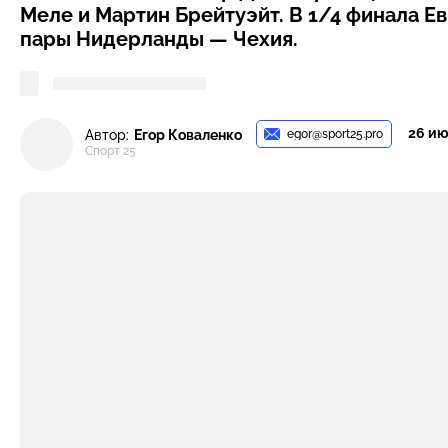
Меле и Мартин Брейтуэйт. В 1/4 финала Е
пары Нидерланды — Чехия.
26 июн
egor@sport25.pro
Автор:
Егор Коваленко
Спорт 25