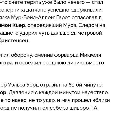
м-то счете терять уже было нечего — стал
-соперника датчане успешно сдерживали.
язка Мур-Бейл-Аллен: Гарет отпасовал в
имон Кьер
, опередивший Мура. Следом на
машисто ударил чуть дальше 11-метровой
Кристенсен
.
пил оборону, сменив форварда Миккеля
ргора
, и освежил среднюю линию: вместо
ер Уэльса Уорд отразил на 61-ой минуте,
гор
. Давление с каждой минутой нарастало.
 то навес, не то удар, и мяч прошел вблизи
орд не получил гол себе за шиворот! А