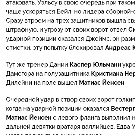
атаковать. Уэльсу в свою очередь при тако
чаще ускоряться Бейл, но лидера сборной
Сразу втроем на трех защитников вышла св
штрафную, и угрозу от своих ворот отвел
С
ударной позиции оказался Джеймс, он раз
отметки, эту попытку блокировал
Андреас 
Тут же тренер Дании
Каспер Юльманн
укре
Дамсгора на полузащитника
Кристиана Не
Дилейни на поле вышел
Матиас Йенсен
.
Очередной удар в створ своих ворот голкип
когда на ударной позиции оказался
Вестер
Матиас Йенсен
с левого фланга выполнил не
дальней девятки вратаря валлийцев. Едва У