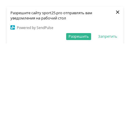
×
Разрешите сайту sport25.pro отправлять вам
уведомления на рабочий стол
Powered by SendPulse
Разрешить
Запретить
О редакции
Политика обработки данных
Правила сайта