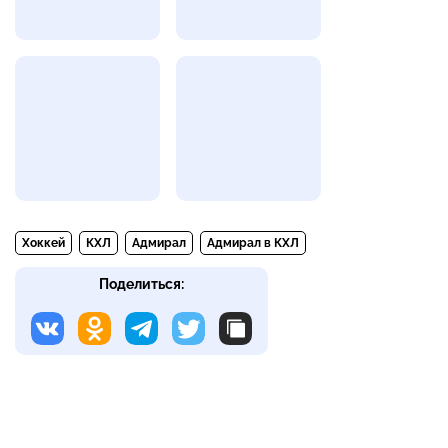
Хоккей
КХЛ
Адмирал
Адмирал в КХЛ
Поделиться: