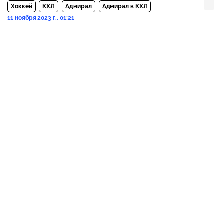
Хоккей
КХЛ
Адмирал
Адмирал в КХЛ
11 ноября 2023 г., 01:21