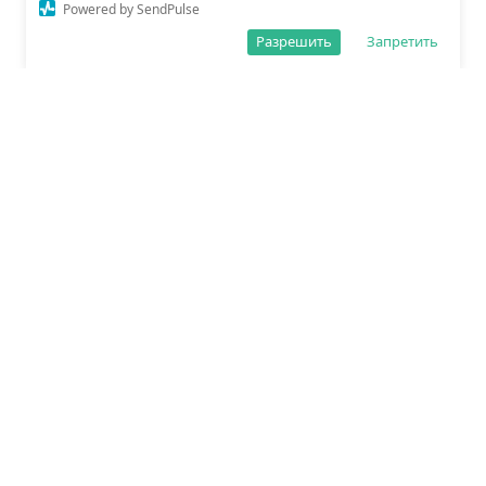
Powered by SendPulse
Разрешить
Запретить
О редакции
Политика обработки данных
Правила сайта
Сетевое издание «Спорт25»