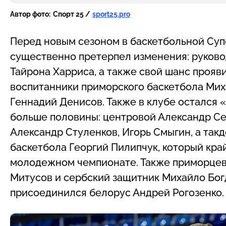
Автор фото:
Спорт 25 /
sport25.pro
Перед новым сезоном в баскетбольной Суп
существенно претерпел изменения: руково
Тайрона Харриса, а также свой шанс прояв
воспитанники приморского баскетбола Мих
Геннадий Денисов. Также в клубе остался 
больше половины: центровой Александр С
Александр Стуленков, Игорь Смыгин, а так
баскетбола Георгий Пилипчук, который кра
молодежном чемпионате. Также приморцев 
Митусов и сербский защитник Михайло Бог
присоединился белорус Андрей Рогозенко.