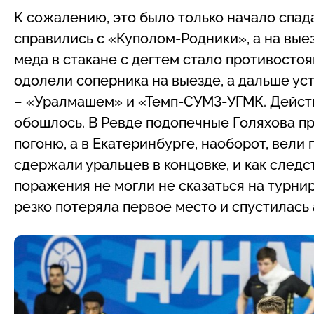
К сожалению, это было только начало спад
справились с «Куполом-Родники», а на вые
меда в стакане с дегтем стало противосто
одолели соперника на выезде, а дальше ус
– «Уралмашем» и «Темп-СУМЗ-УГМК. Действи
обошлось. В Ревде подопечные Голяхова п
погоню, а в Екатеринбурге, наоборот, вели 
сдержали уральцев в концовке, и как следст
поражения не могли не сказаться на турни
резко потеряла первое место и спустилась 