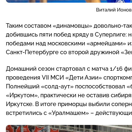
Виталий Ионов.
Таким составом «динамовцы» довольно-таки
добившись пяти побед кряду в Суперлиге: 
победами над московскими «армейцами» из 
Санкт-Петербурге со второй дружиной «Зе
Домашний сезон стартовал с матча 1/16 ф
проведения VII МСИ «Дети Азии» спортком
Полнейший «солд-аут» поспособствовал «б
«Иркутом», практически не оставив сибиря
Иркутске. В итоге приморцы выбили соперни
встретились с «Уралмашем» – действующи