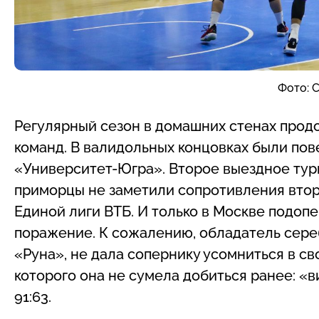
Фото: 
Регулярный сезон в домашних стенах прод
команд. В валидольных концовках были по
«Университет-Югра». Второе выездное турн
приморцы не заметили сопротивления вто
Единой лиги ВТБ. И только в Москве подоп
поражение. К сожалению, обладатель сереб
«Руна», не дала сопернику усомниться в с
которого она не сумела добиться ранее: «
91:63.