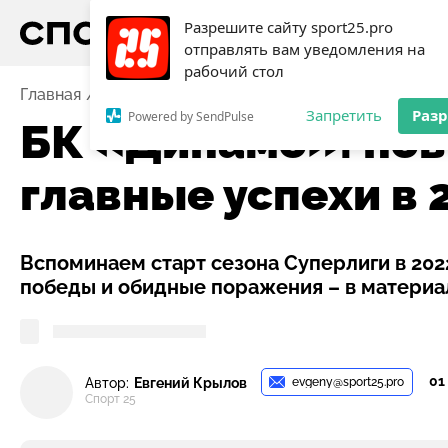
Разрешите сайту sport25.pro
отправлять вам уведомления на
рабочий стол
Главная
Новости
Баскетбол
БК «Динамо»: новый
Запретить
Раз
Powered by SendPulse
БК «Динамо»: нов
главные успехи в 
Вспоминаем старт сезона Суперлиги в 202
победы и обидные поражения – в материал
01
evgeny@sport25.pro
Автор:
Евгений Крылов
Спорт 25