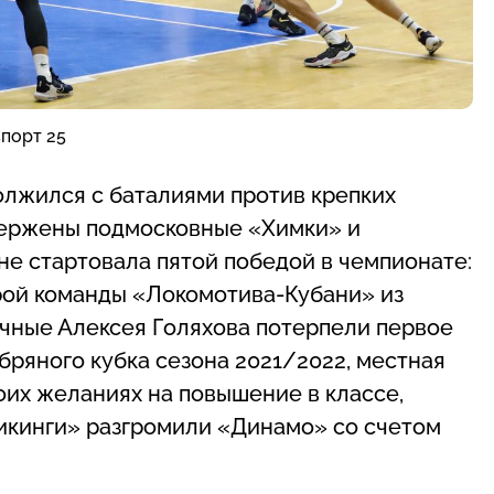
Спорт 25
олжился с баталиями против крепких
вержены подмосковные «Химки» и
е стартовала пятой победой в чемпионате:
рой команды «Локомотива-Кубани» из
ечные Алексея Голяхова потерпели первое
ряного кубка сезона 2021/2022, местная
воих желаниях на повышение в классе,
викинги» разгромили «Динамо» со счетом