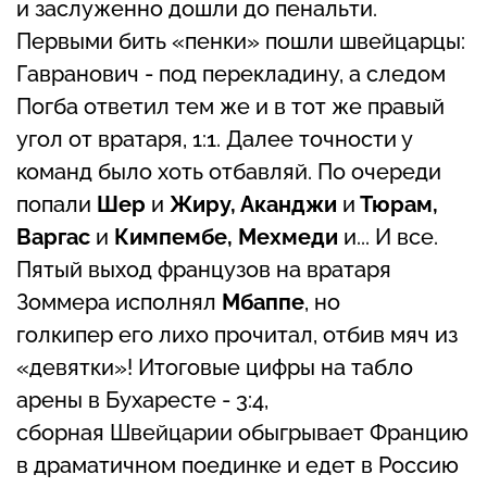
и заслуженно дошли до пенальти.
Первыми бить «пенки» пошли швейцарцы:
Гавранович - под перекладину, а следом
Погба ответил тем же и в тот же правый
угол от вратаря, 1:1. Далее точности у
команд было хоть отбавляй. По очереди
попали
Шер
и
Жиру, Аканджи
и
Тюрам,
Варгас
и
Кимпембе, Мехмеди
и... И все.
Пятый выход французов на вратаря
Зоммера исполнял
Мбаппе
, но
голкипер его лихо прочитал, отбив мяч из
«девятки»! Итоговые цифры на табло
арены в Бухаресте - 3:4,
сборная Швейцарии обыгрывает Францию
в драматичном поединке и едет в Россию