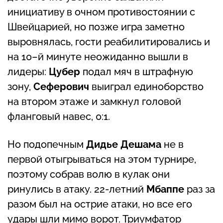
инициативу в очном противостоянии с
Швейцарией, но позже игра заметно
выровнялась, гости реабилитировались и
на 10–й минуте неожиданно вышли в
лидеры:
Цубер
подал мяч в штрафную
зону,
Сеферович
выиграл единоборство
на втором этаже и замкнул головой
фланговый навес, 0:1.
Но подопечным
Дидье Дешама
не в
первой отыгрываться на этом турнире,
поэтому собрав волю в кулак они
ринулись в атаку. 22-летний
Мбаппе
раз за
разом был на острие атаки, но все его
удары шли мимо ворот. Триумфатор