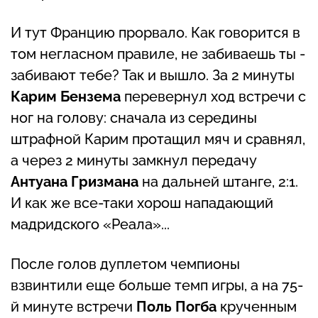
И тут Францию прорвало. Как говорится в
том негласном правиле, не забиваешь ты -
забивают тебе? Так и вышло. За 2 минуты
Карим Бензема
перевернул ход встречи с
ног на голову: сначала из середины
штрафной Карим протащил мяч и сравнял,
а через 2 минуты замкнул передачу
Антуана Гризмана
на дальней штанге, 2:1.
И как же все-таки хорош нападающий
мадридского «Реала»...
После голов дуплетом чемпионы
взвинтили еще больше темп игры, а на 75-
й минуте встречи
Поль Погба
крученным