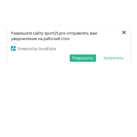
×
Разрешите сайту sport25.pro отправлять вам
уведомления на рабочий стол
Powered by SendPulse
Разрешить
Запретить
О редакции
Политика обработки данных