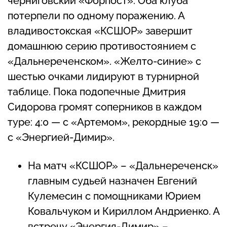
черниговский «Форпост». Оба клуба
потерпели по одному поражению. А
владивостокская «КСШОР» завершит
домашнюю серию противостоянием с
«Дальнереченском». «Желто-синие» с
шестью очками лидируют в турнирной
таблице. Пока подопечные Дмитрия
Сидорова громят соперников в каждом
туре: 4:0 — с «Артемом», рекордные 19:0 —
с «Энергией-Димир».
На матч «КСШОР» – «Дальнереченск»
главным судьей назначен Евгений
Кулемесин с помощниками Юрием
Ковальчуком и Кириллом Андриенко. А
встречу «Энергия-Димир» –