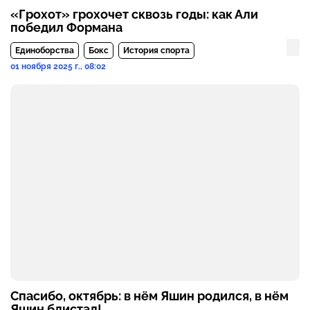
«Грохот» грохочет сквозь годы: как Али
победил Формана
Единоборства
Бокс
История спорта
01 ноября 2025 г., 08:02
Спасибо, октябрь: в нём Яшин родился, в нём
Яшин блистал!