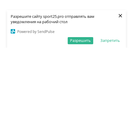
×
Разрешите сайту sport25.pro отправлять вам
уведомления на рабочий стол
Powered by SendPulse
Разрешить
Запретить
О редакции
Политика обработки данных
Правила сайта