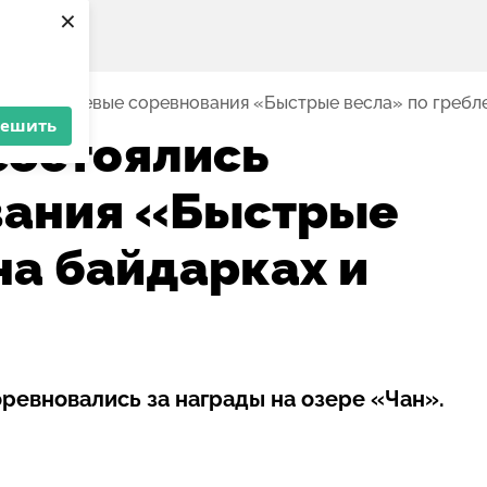
×
ялись краевые соревнования «Быстрые весла» по гребле
решить
состоялись
вания «Быстрые
на байдарках и
ревновались за награды на озере «Чан».