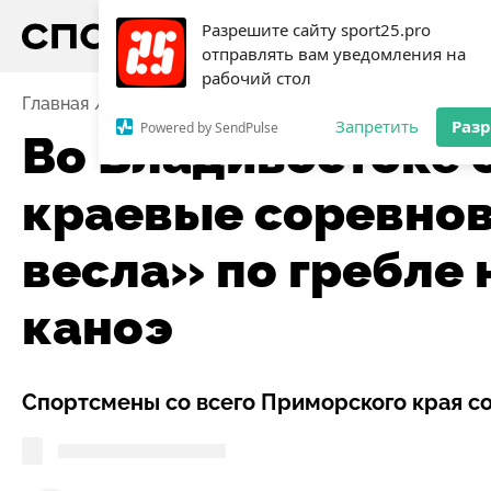
Разрешите сайту sport25.pro
отправлять вам уведомления на
рабочий стол
Главная
Новости
Гребля
Во Владивостоке состо
Запретить
Раз
Powered by SendPulse
Во Владивостоке 
краевые соревно
весла» по гребле 
каноэ
Спортсмены со всего Приморского края со