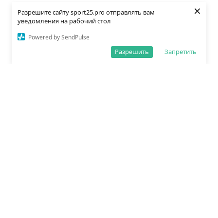
×
Разрешите сайту sport25.pro отправлять вам
уведомления на рабочий стол
Powered by SendPulse
Разрешить
Запретить
О редакции
Политика обработки данных
Правила сайта