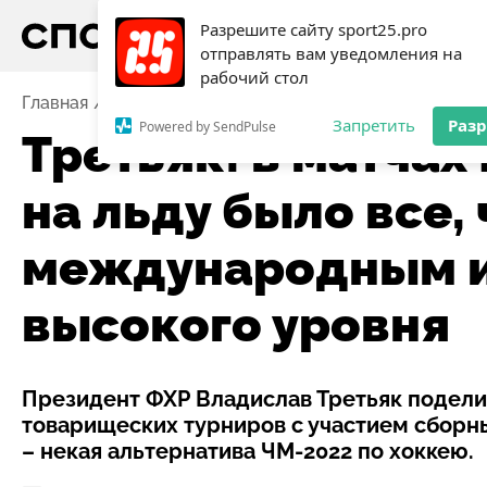
Разрешите сайту sport25.pro
отправлять вам уведомления на
рабочий стол
Главная
Новости
Хоккей
Третьяк: в матчах Рос
Запретить
Раз
Powered by SendPulse
Третьяк: в матчах
на льду было все,
международным и
высокого уровня
Президент ФХР Владислав Третьяк подел
товарищеских турниров с участием сборны
– некая альтернатива ЧМ-2022 по хоккею.