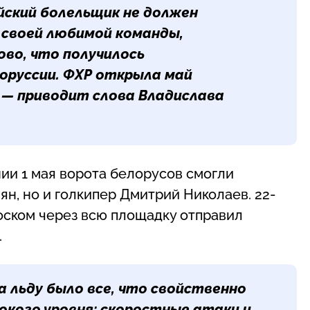
йский болельщик не должен
и своей любимой команды,
ово, что получилось
оруссии. ФХР открыла май
 — приводит слова Владислава
ии 1 мая ворота белорусов смогли
ян, но и голкипер Дмитрий Николаев. 22-
оском через всю площадку отправил
.
а льду было все, что свойственно
кого уровня: скоростные атаки и