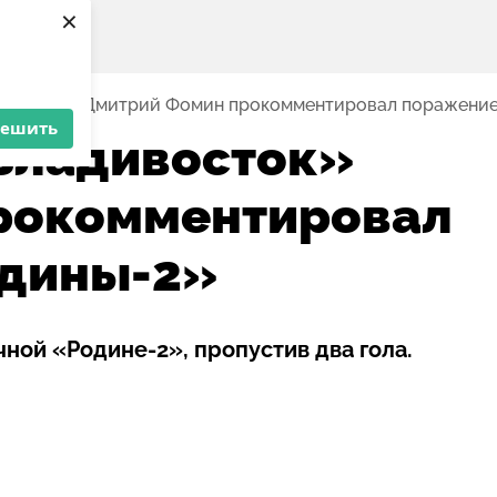
×
ивосток» Дмитрий Фомин прокомментировал поражение
решить
Владивосток»
рокомментировал
одины-2»
ой «Родине-2», пропустив два гола.