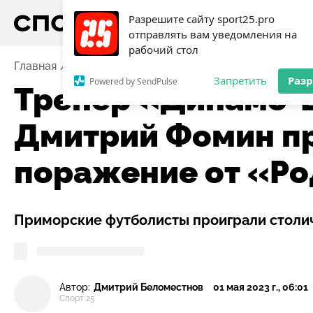
Разрешите сайту sport25.pro
отправлять вам уведомления на
рабочий стол
Главная
Новости
Футбол
Тренер «Динамо-Влад
Запретить
Раз
Powered by SendPulse
Тренер «Динамо-
Дмитрий Фомин п
поражение от «Р
Приморские футболисты проиграли столичн
Автор:
Дмитрий Беломестнов
01 мая 2023 г., 06:01
Спорт 25