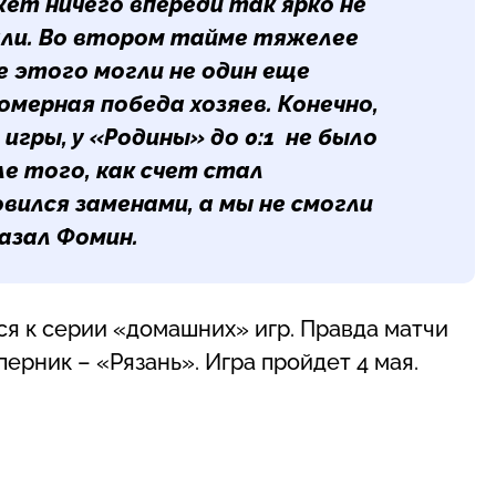
ет ничего впереди так ярко не
али. Во втором тайме тяжелее
ле этого могли не один еще
мерная победа хозяев. Конечно,
гры, у «Родины» до 0:1 не было
ле того, как счет стал
овился заменами, а мы не смогли
азал Фомин.
я к серии «домашних» игр. Правда матчи
ерник – «Рязань». Игра пройдет 4 мая.