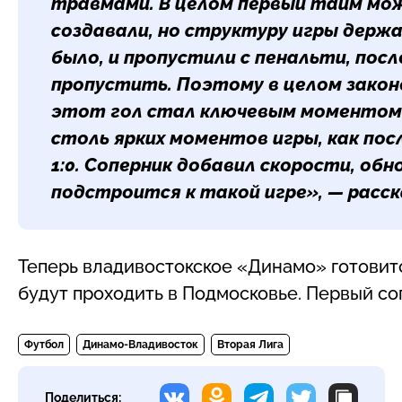
травмами. В целом первый тайм мож
создавали, но структуру игры держ
было, и пропустили с пенальти, пос
пропустить. Поэтому в целом законо
этот гол стал ключевым моментом и
столь ярких моментов игры, как пос
1:0. Соперник добавил скорости, обн
подстроится к такой игре», — расск
Теперь владивостокское «Динамо» готовитс
будут проходить в Подмосковье. Первый соп
Футбол
Динамо-Владивосток
Вторая Лига
Поделиться: