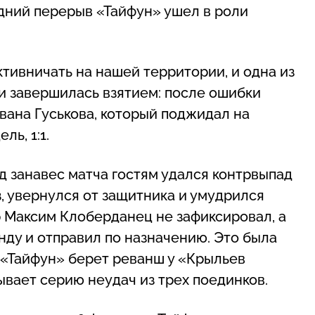
дний перерыв «Тайфун» ушел в роли
тивничать на нашей территории, и одна из
ки завершилась взятием: после ошибки
вана Гуськова, который поджидал на
ль, 1:1.
д занавес матча гостям удался контрвыпад
в
, увернулся от защитника и умудрился
р Максим Клоберданец не зафиксировал, а
нду и отправил по назначению. Это была
2. «Тайфун» берет реванш у «Крыльев
вает серию неудач из трех поединков.