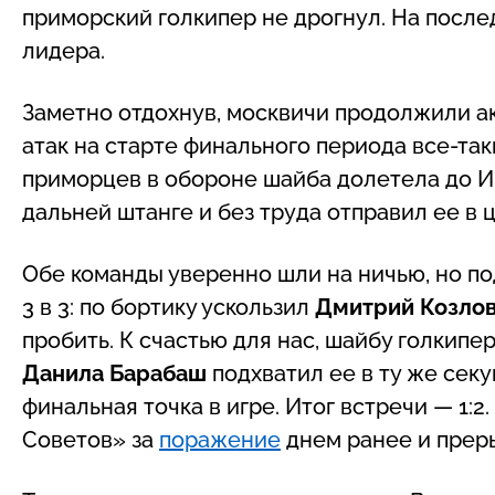
приморский голкипер не дрогнул. На после
лидера.
Заметно отдохнув, москвичи продолжили ак
атак на старте финального периода все-та
приморцев в обороне шайба долетела до И
дальней штанге и без труда отправил ее в це
Обе команды уверенно шли на ничью, но по
3 в 3: по бортику ускользил
Дмитрий Козло
пробить. К счастью для нас, шайбу голкипе
Данила Барабаш
подхватил ее в ту же секу
финальная точка в игре. Итог встречи — 1:
Советов» за
поражение
днем ранее и преры