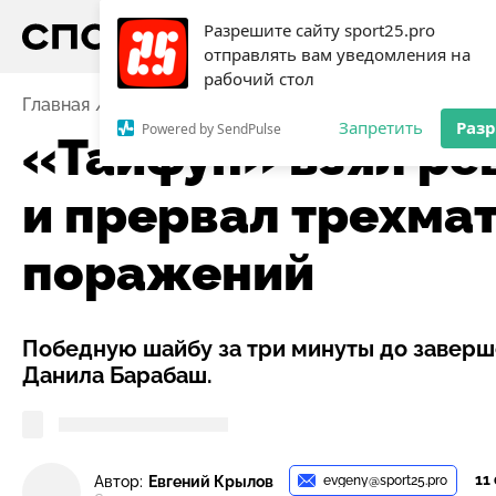
Разрешите сайту sport25.pro
отправлять вам уведомления на
рабочий стол
Главная
Новости
Хоккей
«Тайфун» взял реванш
Запретить
Раз
Powered by SendPulse
«Тайфун» взял ре
и прервал трехма
поражений
Победную шайбу за три минуты до заверш
Данила Барабаш.
11
evgeny@sport25.pro
Автор:
Евгений Крылов