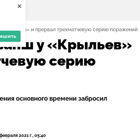
×
 у «Крыльев» и прервал трехматчевую серию поражений
решить
ванш у «Крыльев»
тчевую серию
ения основного времени забросил
 февраля 2021 г., 05:40