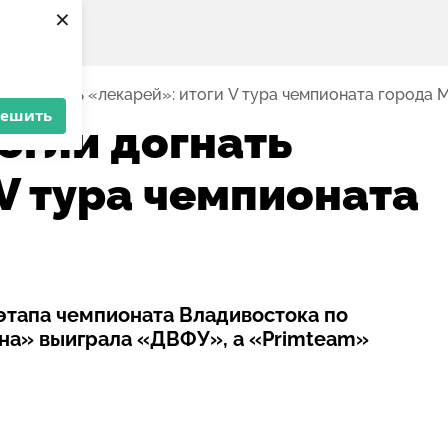
×
ли догнать «лекарей»: итоги V тура чемпионата города
решить
огли догнать
V тура чемпионата
этапа чемпионата Владивостока по
нна» выиграла «ДВФУ», а «Primteam»