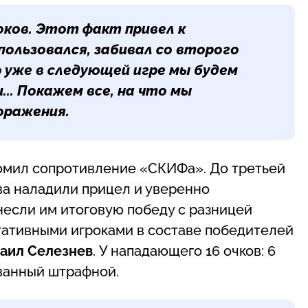
оков. Этот факт привел к
пользовался, забивал со второго
о уже в следующей игре мы будем
... Покажем все, на что мы
поражения.
омил сопротивление «СКИФа». До третьей
ва наладили прицел и уверенно
несли им итоговую победу с разницей
ьтативными игроками в составе победителей
аил Селезнев
. У нападающего 16 очков: 6
ованный штрафной.