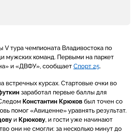
ры V тура чемпионата Владивостока по
ди мужских команд. Первыми на паркет
на» и «ДВФУ», сообщает
Спорт 25
.
на встречных курсах. Стартовые очки во
футкин
заработал первые баллы для
 Следом
Константин Крюков
был точен со
овь помог «Авиценне» уравнять результат.
дову
и
Крюкову
, и гости уже начинают
во они не смогли: за несколько минут до