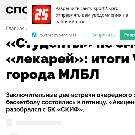
Разрешите сайту sport25.pro
отправлять вам уведомления на
рабочий стол
Главная
Новости
Баскетбол
«Студенты» не смог
Запретить
Раз
Powered by SendPulse
«Студенты» не см
«лекарей»: итоги 
города МЛБЛ
Заключительные две встречи очередного 
баскетболу состоялись в пятницу. «Авице
разобрался с БК «СКИФ».