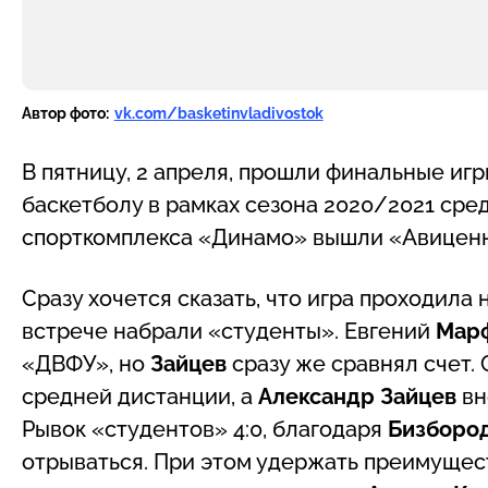
Автор фото:
vk.com/basketinvladivostok
В пятницу, 2 апреля, прошли финальные иг
баскетболу в рамках сезона 2020/2021 сре
спорткомплекса «Динамо» вышли «Авицен
Сразу хочется сказать, что игра проходила 
встрече набрали «студенты». Евгений
Мар
«ДВФУ», но
Зайцев
сразу же сравнял счет.
средней дистанции, а
Александр Зайцев
вн
Рывок «студентов» 4:0, благодаря
Бизборо
отрываться. При этом удержать преимущест