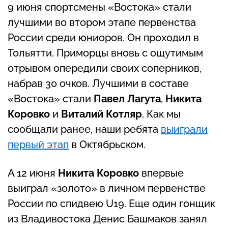
9 июня спортсмены «Востока» стали
лучшими во втором этапе первенства
России среди юниоров. Он проходил в
Тольятти. Приморцы вновь с ощутимым
отрывом опередили своих соперников,
набрав 30 очков. Лучшими в составе
«Востока» стали
Павел Лагута
,
Никита
Коровко
и
Виталий Котляр
. Как мы
сообщали ранее, наши ребята
выиграли
первый этап
в Октябрьском.
А 12 июня
Никита Коровко
впервые
выиграл «золото» в личном первенстве
России по спидвею U19. Еще один гонщик
из Владивостока Денис Башмаков занял