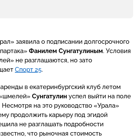
Урал» заявила о подписании долгосрочного
Спартака»
Фанилем Сунгатулиным
. Условия
лей» не разглашаются, но зато
бщает
Спорт 25
.
аренды в екатеринбургский клуб летом
е «шмелей»
Сунгатулин
успел выйти на поле
л. Несмотря на это руководство «Урала»
ему продолжить карьеру под эгидой
ешила не разглашать подробности
известно, что рыночная стоимость