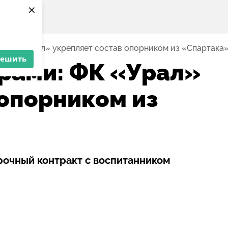
×
и: ФК «Урал» укрепляет состав опорником из «Спартака
решить
орами: ФК «Урал»
 опорником из
очный контракт с воспитанником