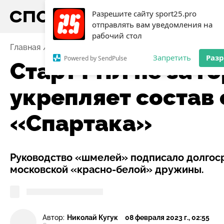
Разрешите сайту sport25.pro
отправлять вам уведомления на
рабочий стол
Главная
Новости
Футбол
Старт РПЛ не за горам
Запретить
Раз
Powered by SendPulse
Старт РПЛ не за г
укрепляет состав
«Спартака»
Руководство «шмелей» подписало долгоср
московской «красно-белой» дружины.
Автор:
Николай Кугук
08 февраля 2023 г., 02:55