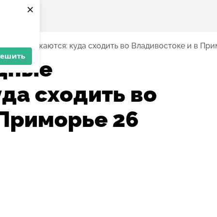
×
е продолжаются: куда сходить во Владивостоке и в При
решить
дные
да сходить во
 Приморье 26