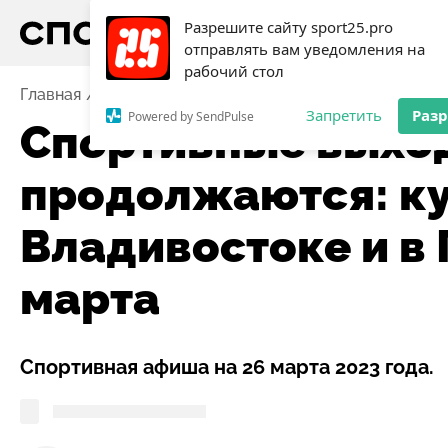
Разрешите сайту sport25.pro
отправлять вам уведомления на
рабочий стол
Главная
Новости
Волейбол
Спортивные выходны
Запретить
Раз
Powered by SendPulse
Спортивные выхо
продолжаются: ку
Владивостоке и в
марта
Спортивная афиша на 26 марта 2023 года.