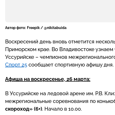
Автор фото:
Freepik / @nikitabuida
Воскресений день вновь отметится нескол
Приморском крае. Во Владивостоке узнаем 
Уссурийске – чемпионов межрегионального
Спорт 25
сообщает спортивную афишу дня.
Афиша на воскресенье, 26 марта:
В Уссурийске на ледовой арене им. Р.В. Кли
межрегиональные соревнования по конько
скороход» (6+)
. Начало в 10.00.