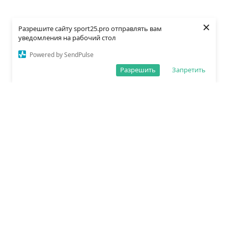
×
Разрешите сайту sport25.pro отправлять вам
уведомления на рабочий стол
Powered by SendPulse
Разрешить
Запретить
О редакции
Политика обработки данных
Правила сайта