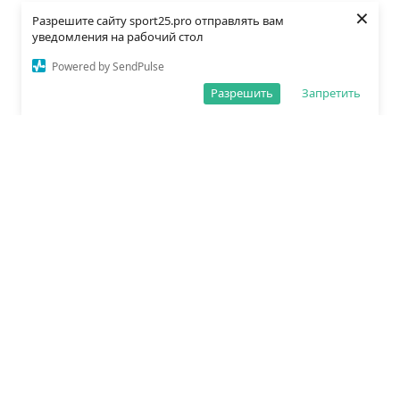
×
Разрешите сайту sport25.pro отправлять вам
уведомления на рабочий стол
Powered by SendPulse
Разрешить
Запретить
О редакции
Политика обработки данных
Правила сайта