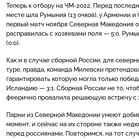
Теперь к отбору на ЧМ-2022. Перед послед
месте шла Румыния (13 очков), у Армении и
первый матч ноября Северная Македония о
расправилась с хозяевами поля — 5:0. Румы
(0:0).
Как и в случае сборной России, для север
туре, правда, команда Милевски претендова
гарантировать которую могла только победа
Исландию — 3:1. Сборная России не то, чт
феерично провалила решающую встречу с 
Парни из Северной Македонии умеют добив
момент, и сейчас на их стороне также не
перед россиянами. Повторимся, на тот случ