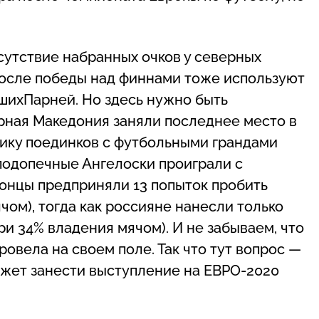
сутствие набранных очков у северных
после победы над финнами тоже используют
ашихПарней. Но здесь нужно быть
рная Македония заняли последнее место в
стику поединков с футбольными грандами
 подопечные Ангелоски проиграли с
донцы предприняли 13 попыток пробить
чом), тогда как россияне нанесли только
ри 34% владения мячом). И не забываем, что
ровела на своем поле. Так что тут вопрос —
ожет занести выступление на ЕВРО-2020