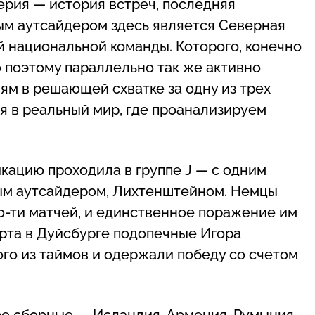
терия — история встреч, последняя
ным аутсайдером здесь является Северная
 национальной команды. Которого, конечно
 поэтому параллельно так же активно
м в решающей схватке за одну из трех
ся в реальный мир, где проанализируем
ацию проходила в группе J — с одним
ым аутсайдером, Лихтенштейном. Немцы
10-ти матчей, и единственное поражение им
арта в Дуйсбурге подопечные Игора
го из таймов и одержали победу со счетом
ре сборные — Исландия, Армения, Румыния