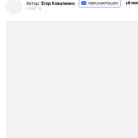
18 ноя
egor@sport25.pro
Автор:
Егор Коваленко
Спорт 25