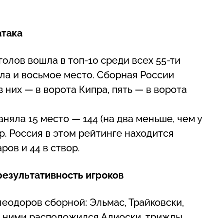
така
олов вошла в топ-10 среди всех 55-ти
ла и восьмое место. Сборная России
з них — в ворота Кипра, пять — в ворота
няла 15 место — 144 (на два меньше, чем у
р. Россия в этом рейтинге находится
ров и 44 в створ.
езультативность игроков
еодоров сборной: Эльмас, Трайковски,
а ними расположился Алиоски, трижды