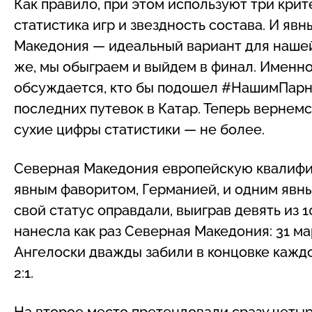
Как правило, при этом используют три кри
статистика игр и звездность состава. И яв
Македония — идеальный вариант для нашей
же, мы обыграем и выйдем в финал. Именно
обсуждается, кто бы подошел #НашимПарня
последних путевок в Катар. Теперь вернем
сухие цифры статистики — не более.
Северная Македония европейскую квалифик
явным фаворитом, Германией, и одним явн
свой статус оправдали, выиграв девять из 
нанесла как раз Северная Македония: 31 м
Ангелоски дважды забили в концовке каждо
2:1.
На второе место претендовали сразу четы