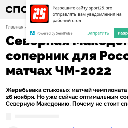
Разрешите сайту sport25.pro
отправлять вам уведомления на
рабочий стол
Главная
Новости
Футбол
Северная Македония —
Запретить
Раз
Powered by SendPulse
Северная Македон
соперник для Рос
матчах ЧМ-2022
Жеребьевка стыковых матчей чемпионата 
26 ноября. Но уже сейчас оптимальным с
Северную Македонию. Почему не стоит сп