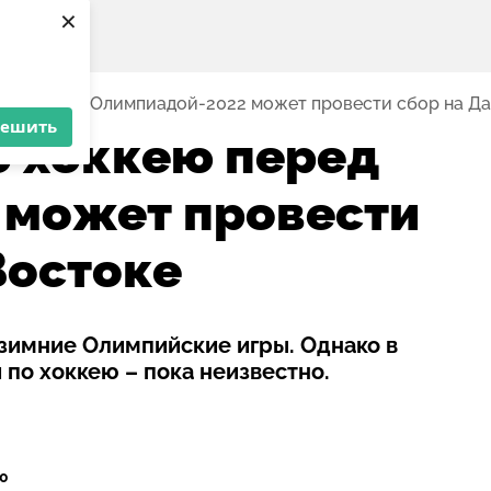
×
ккею перед Олимпиадой-2022 может провести сбор на Д
решить
о хоккею перед
 может провести
Востоке
 зимние Олимпийские игры. Однако в
 по хоккею – пока неизвестно.
10