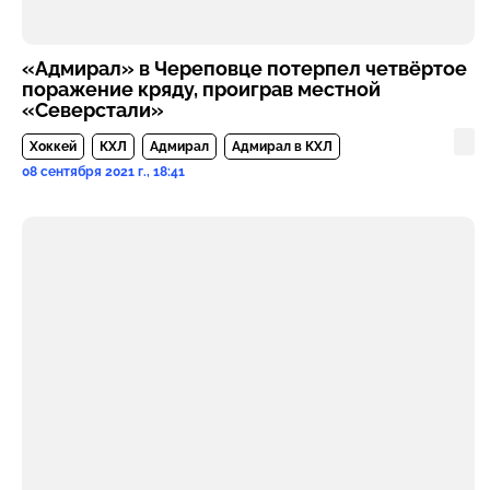
«Адмирал» в Череповце потерпел четвёртое
поражение кряду, проиграв местной
«Северстали»
Хоккей
КХЛ
Адмирал
Адмирал в КХЛ
08 сентября 2021 г., 18:41