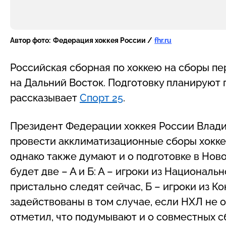
Автор фото:
Федерация хоккея России /
fhr.ru
Российская сборная по хоккею на сборы п
на Дальний Восток. Подготовку планируют п
рассказывает
Спорт 25
.
Президент Федерации хоккея России Владис
провести акклиматизационные сборы хокке
однако также думают и о подготовке в Ново
будет две – А и Б: А – игроки из Националь
пристально следят сейчас, Б – игроки из К
задействованы в том случае, если НХЛ не о
отметил, что подумывают и о совместных сб