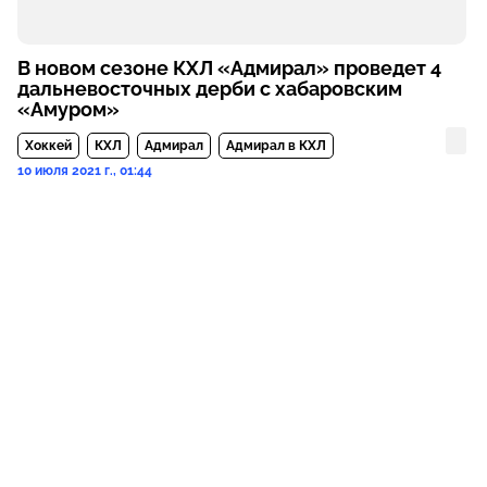
В новом сезоне КХЛ «Адмирал» проведет 4
дальневосточных дерби с хабаровским
«Амуром»
Хоккей
КХЛ
Адмирал
Адмирал в КХЛ
10 июля 2021 г., 01:44