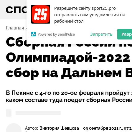
Разрешите сайту sport25.pro
отправлять вам уведомления на
рабочий стол
Главная
Новости
Хоккей
Сборная России по хо
Запретить
Раз
Powered by SendPulse
Сборная России п
Олимпиадой-2022
сбор на Дальнем 
В Пекине с 4-го по 20-ое февраля пройдут
каком составе туда поедет сборная России
Автор:
Виктория Шевцова
09 сентября 2021 г., 07: