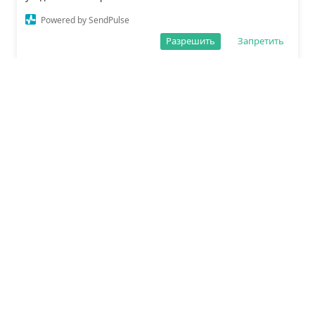
Powered by SendPulse
Разрешить
Запретить
О редакции
Политика обработки данных
Правила сайта